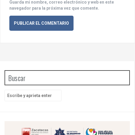
Guarda mi nombre, correo electrónico y web en este
navegador para la próxima vez que comente.
Buscar
B
u
s
c
a
r
p
o