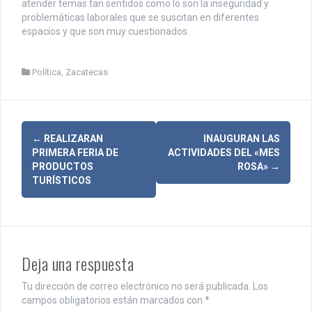
atender temas tan sentidos como lo son la inseguridad y
problemáticas laborales que se suscitan en diferentes
espacios y que son muy cuestionados.
Política
,
Zacatecas
N
←
REALIZARAN
INAUGURAN LAS
PRIMERA FERIA DE
ACTIVIDADES DEL «MES
a
PRODUCTOS
ROSA»
→
TURÍSTICOS
v
e
g
Deja una respuesta
a
c
Tu dirección de correo electrónico no será publicada.
Los
campos obligatorios están marcados con
*