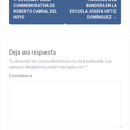
N
CONMEMORATIVA DE
BANDERA EN LA
a
ROBERTO CABRAL DEL
ESCUELA JOSEFA ORTIZ
HOYO
DOMÍNGUEZ
→
v
e
g
Deja una respuesta
a
c
Tu dirección de correo electrónico no será publicada.
Los
campos obligatorios están marcados con
*
i
Comentario
ó
n
d
e
e