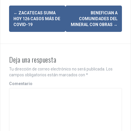
N
←
ZACATECAS SUMA
BENEFICIAN A
HOY 126 CASOS MÁS DE
COMUNIDADES DEL
a
COVID-19
MINERAL CON OBRAS
→
v
e
g
Deja una respuesta
a
Tu dirección de correo electrónico no será publicada.
Los
c
campos obligatorios están marcados con
*
i
Comentario
ó
n
d
e