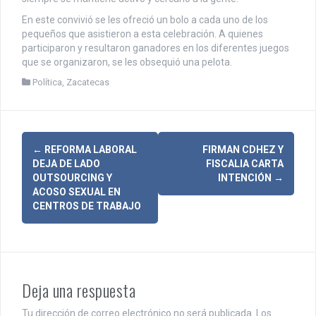
En este convivió se les ofreció un bolo a cada uno de los
pequeños que asistieron a esta celebración. A quienes
participaron y resultaron ganadores en los diferentes juegos
que se organizaron, se les obsequió una pelota.
Política
,
Zacatecas
N
←
REFORMA LABORAL
FIRMAN CDHEZ Y
DEJA DE LADO
FISCALIA CARTA
a
OUTSOURCING Y
INTENCIÓN
→
ACOSO SEXUAL EN
v
CENTROS DE TRABAJO
e
g
a
Deja una respuesta
c
Tu dirección de correo electrónico no será publicada.
Los