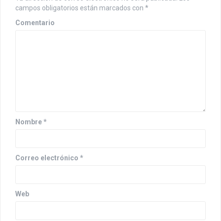
i
campos obligatorios están marcados con
*
ó
Comentario
n
d
e
e
n
Nombre
*
t
r
Correo electrónico
*
a
d
a
Web
s