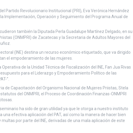
del Partido Revolucionario Institucional (PRI), Eva Verónica Hernández
a la Implementación, Operación y Seguimiento del Programa Anual de
 acudieron también la Diputada Perla Guadalupe Martínez Delgado, en su
Priistas (ONMPRI) de Zacatecas y la Secretaria de Adultos Mayores del
Muñoz.
lectoral (INE) destina un recurso económico etiquetado, que va dirigido
itan el empoderamiento de las mujeres.
Operativa de la Unidad Técnica de Fiscalización del INE, Fan Jua Rivas
supuesto para el Liderazgo y Empoderamiento Político de las
AT-”.
a de Capacitación del Organismo Nacional de Mujeres Priistas, Stela
 estatutos del ONMPRI, el Proceso de Coordinación Finanzas-ONMPRI
itosas.
seminario ha sido de gran utilidad ya que le otorga a nuestro instituto
a una efectiva aplicación del PAT, así como la manera de hacer bien
y multas por parte del INE, derivadas de una mala aplicación de este