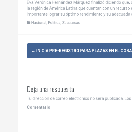
Eva Verónica Hernández Márquez finalizó diciendo que, 
la región de América Latina que cuentan con un recurso 
importante lograr su óptimo rendimiento y su adecuada a
Nacional
,
Política
,
Zacatecas
N
←
INICIA PRE-REGISTRO PARA PLAZAS EN EL COB
a
v
e
Deja una respuesta
g
Tu dirección de correo electrónico no será publicada.
Los 
a
Comentario
c