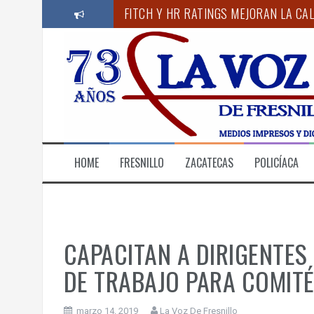
S
FITCH Y HR RATINGS MEJORAN LA CAL
a
l
RINDE PROTESTA NUEVO SUBSECRETA
t
a
“ACUDIR PERIÓDICAMENTE AL ODONTÓ
r
a
CORAZÓN NARANJA LLEVA SOLIDARIDA
l
c
ANUNCIA GOBERNADOR MONREAL CAM
o
REALIZA IMSS ZACATECAS JORNADA DE
n
HOME
FRESNILLO
ZACATECAS
POLICÍACA
t
e
n
i
d
o
CAPACITAN A DIRIGENTES
DE TRABAJO PARA COMITÉ
marzo 14, 2019
La Voz De Fresnillo