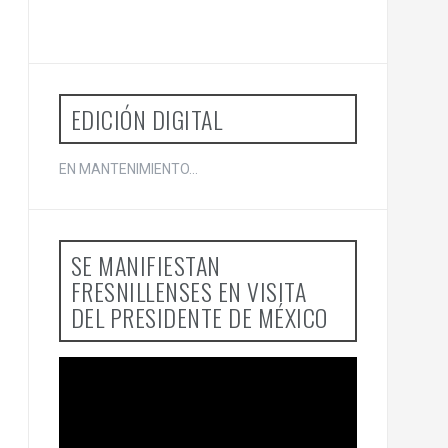
r
p
o
r
:
EDICIÓN DIGITAL
EN MANTENIMIENTO...
SE MANIFIESTAN
FRESNILLENSES EN VISITA
DEL PRESIDENTE DE MÉXICO