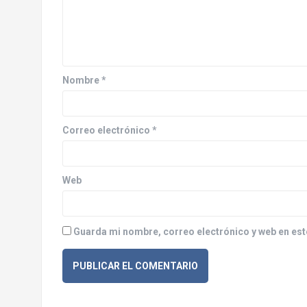
i
ó
n
d
Nombre
*
e
e
Correo electrónico
*
n
Web
t
r
Guarda mi nombre, correo electrónico y web en est
a
d
a