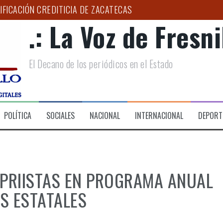
IFICACIÓN CREDITICIA DE ZACATECAS
.: La Voz de Fresnil
RIO DE DESARROLLO SOCIAL DE FRESNILLO
LOGO PUEDE AYUDAR A DETECTAR EL BRUXISMO”: SSZ
El Decano de los periódicos en el Estado
D Y ESPERANZA A FAMILIAS DEL HOSPITAL DE LA MUJER
PAÑA ESTATAL PARA COMBATIR LA EXTORSIÓN EN EL CAMPO 
 CIRUGÍA DE CATARATA EN EL HGZ NO. 2
POLÍTICA
SOCIALES
NACIONAL
INTERNACIONAL
DEPORT
 PRIISTAS EN PROGRAMA ANUAL
S ESTATALES