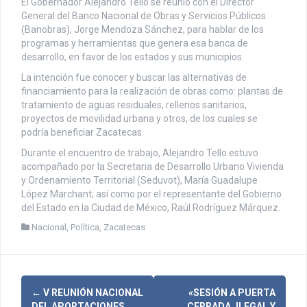
El Gobernador Alejandro Tello se reunió con el Director
General del Banco Nacional de Obras y Servicios Públicos
(Banobras), Jorge Mendoza Sánchez, para hablar de los
programas y herramientas que genera esa banca de
desarrollo, en favor de los estados y sus municipios.
La intención fue conocer y buscar las alternativas de
financiamiento para la realización de obras como: plantas de
tratamiento de aguas residuales, rellenos sanitarios,
proyectos de movilidad urbana y otros, de los cuales se
podría beneficiar Zacatecas.
Durante el encuentro de trabajo, Alejandro Tello estuvo
acompañado por la Secretaria de Desarrollo Urbano Vivienda
y Ordenamiento Territorial (Seduvot), María Guadalupe
López Marchant; así como por el representante del Gobierno
del Estado en la Ciudad de México, Raúl Rodríguez Márquez.
Nacional
,
Política
,
Zacatecas
N
←
V REUNIÓN NACIONAL
«SESIÓN A PUERTA
DEL APORTACIONES
CERRADA, ILEGAL Y