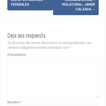
a
FEDERALES
VIOLATORIA»: JAVIER
CALZADA
→
v
e
g
Deja una respuesta
a
Tu dirección de correo electrónico no será publicada.
Los
c
campos obligatorios están marcados con
*
i
Comentario
ó
n
d
e
e
n
Nombre
*