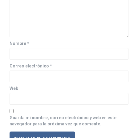
n
d
e
e
n
Nombre
*
t
r
Correo electrónico
*
a
d
Web
a
s
Guarda mi nombre, correo electrónico y web en este
navegador para la próxima vez que comente.