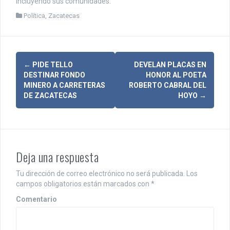
incluyendo sus comunidades.
Política
,
Zacatecas
N
←
PIDE TELLO
DEVELAN PLACAS EN
DESTINAR FONDO
HONOR AL POETA
a
MINERO A CARRETERAS
ROBERTO CABRAL DEL
DE ZACATECAS
HOYO
→
v
e
g
Deja una respuesta
a
c
Tu dirección de correo electrónico no será publicada.
Los
campos obligatorios están marcados con
*
i
Comentario
ó