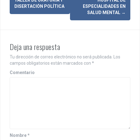
TALLER DE ORATORIA Y
HOSPITAL DE
a
DISERTACIÓN POLÍTICA
ESPECIALIDADES EN
SALUD MENTAL
→
v
e
g
Deja una respuesta
a
Tu dirección de correo electrónico no será publicada.
Los
c
campos obligatorios están marcados con
*
i
Comentario
ó
n
d
e
e
n
Nombre
*