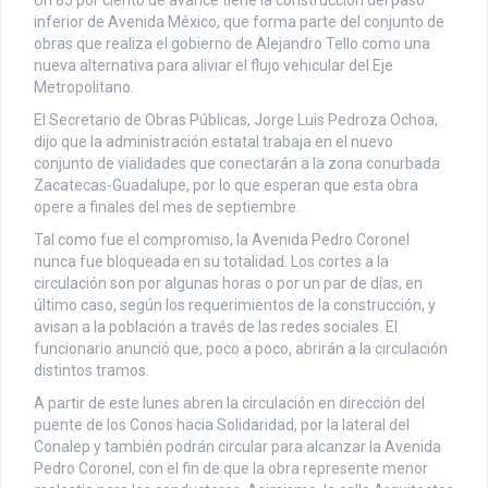
Un 85 por ciento de avance tiene la construcción del paso
inferior de Avenida México, que forma parte del conjunto de
obras que realiza el gobierno de Alejandro Tello como una
nueva alternativa para aliviar el flujo vehicular del Eje
Metropolitano.
El Secretario de Obras Públicas, Jorge Luis Pedroza Ochoa,
dijo que la administración estatal trabaja en el nuevo
conjunto de vialidades que conectarán a la zona conurbada
Zacatecas-Guadalupe, por lo que esperan que esta obra
opere a finales del mes de septiembre.
Tal como fue el compromiso, la Avenida Pedro Coronel
nunca fue bloqueada en su totalidad. Los cortes a la
circulación son por algunas horas o por un par de días, en
último caso, según los requerimientos de la construcción, y
avisan a la población a través de las redes sociales. El
funcionario anunció que, poco a poco, abrirán a la circulación
distintos tramos.
A partir de este lunes abren la circulación en dirección del
puente de los Conos hacia Solidaridad, por la lateral del
Conalep y también podrán circular para alcanzar la Avenida
Pedro Coronel, con el fin de que la obra represente menor