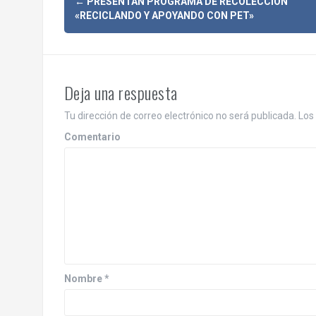
N
←
PRESENTAN PROGRAMA DE RECOLECCIÓN
«RECICLANDO Y APOYANDO CON PET»
a
v
e
Deja una respuesta
g
Tu dirección de correo electrónico no será publicada.
Los 
a
Comentario
c
i
ó
n
d
Nombre
*
e