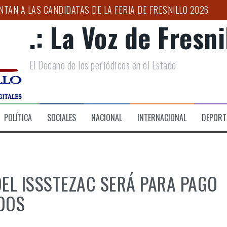
NTAN A LAS CANDIDATAS DE LA FERIA DE FRESNILLO 2026
.: La Voz de Fresnil
IONES DE BÚSQUEDA DE PERSONAS EN CENTROS PENITENCIAR
UJER PRIVADA DE LA LIBERTAD DURANTE OPERATIVO COORDI
El Decano de los periódicos en el Estado
NICO DE SALUD”: ULISES MEJÍA
ESO DE CONFORMACIÓN DEL CLÚSTER AUTOMOTRIZ
IMER FORO POR LA TRANSFORMACIÓN DEL CAMPO ZACATECA
POLÍTICA
SOCIALES
NACIONAL
INTERNACIONAL
DEPORT
EL ISSSTEZAC SERÁ PARA PAGO
ADOS