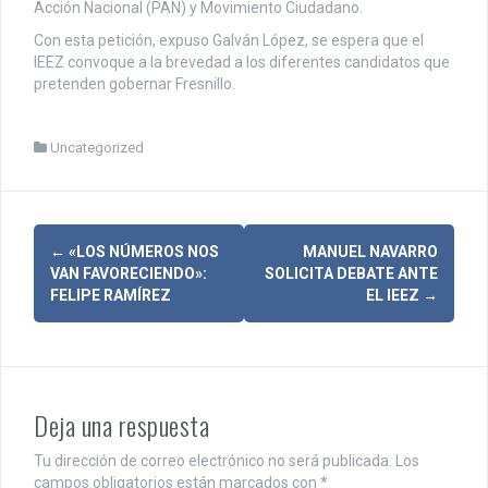
Acción Nacional (PAN) y Movimiento Ciudadano.
Con esta petición, expuso Galván López, se espera que el
IEEZ convoque a la brevedad a los diferentes candidatos que
pretenden gobernar Fresnillo.
Uncategorized
N
←
«LOS NÚMEROS NOS
MANUEL NAVARRO
VAN FAVORECIENDO»:
SOLICITA DEBATE ANTE
a
FELIPE RAMÍREZ
EL IEEZ
→
v
e
g
Deja una respuesta
a
Tu dirección de correo electrónico no será publicada.
Los
campos obligatorios están marcados con
*