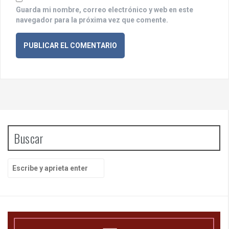
s
Guarda mi nombre, correo electrónico y web en este
navegador para la próxima vez que comente.
Buscar
B
u
s
c
a
r
p