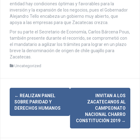
entidad hay condiciones óptimas y favorables para la
inversión y la expansión de los negocios, pues el Gobernador
Alejandro Tello encabeza un gobierno muy abierto, que
apoya a las empresas para que Zacatecas crezca.
Por su parte el Secretario de Economía, Carlos Bárcena Pous,
también presente durante el recorrido, se comprometió con
el mandatario a agilizar los trámites para lograr en un plazo
breve la denominación de origen de chile guajillo para
Zacatecas.
Uncategorized
N
←
REALIZAN PANEL
INVITAN A LOS
SOBRE PARIDAD Y
ZACATECANOS AL
a
DERECHOS HUMANOS
CAMPEONATO
NACIONAL CHARRO
v
CONSTITUCIÓN 2019
→
e