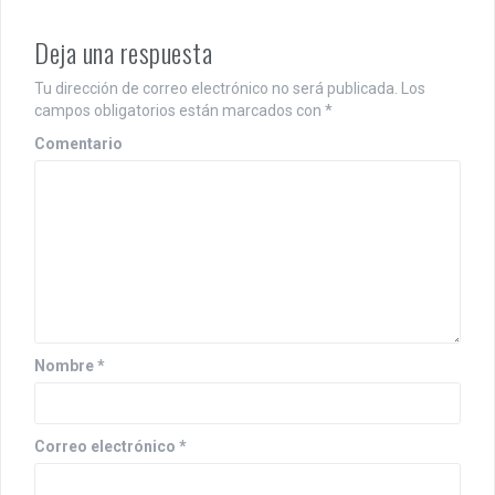
g
a
Deja una respuesta
c
Tu dirección de correo electrónico no será publicada.
Los
i
campos obligatorios están marcados con
*
Comentario
ó
n
d
e
e
n
Nombre
*
t
r
Correo electrónico
*
a