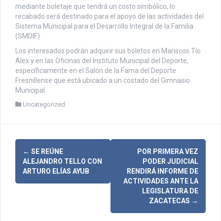
mediante boletaje que tendrá un costo simbólico, lo
recabado será destinado para el apoyo de las actividades del
Sistema Municipal para el Desarrollo Integral de la Familia
(SMDIF).
Los interesados podrán adquirir sus boletos en Mariscos Tío
Alex y en las Oficinas del Instituto Municipal del Deporte,
específicamente en el Salón de la Fama del Deporte
Fresnillense que está ubicado a un costado del Gimnasio
Municipal.
Uncategorized
N
←
SE REÚNE
POR PRIMERA VEZ
ALEJANDRO TELLO CON
PODER JUDICIAL
a
ARTURO ELÍAS AYUB
RENDIRÁ INFORME DE
ACTIVIDADES ANTE LA
v
LEGISLATURA DE
ZACATECAS
→
e