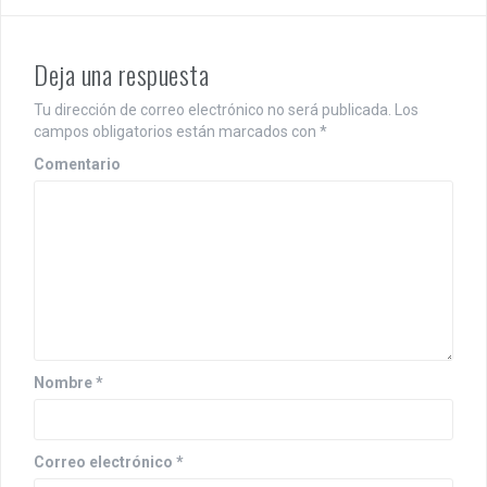
g
a
Deja una respuesta
c
i
Tu dirección de correo electrónico no será publicada.
Los
campos obligatorios están marcados con
*
ó
Comentario
n
d
e
e
n
t
Nombre
*
r
a
Correo electrónico
*