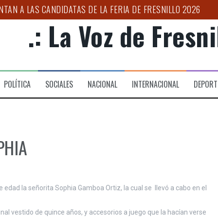
NTAN A LAS CANDIDATAS DE LA FERIA DE FRESNILLO 2026
IONES DE BÚSQUEDA DE PERSONAS EN CENTROS PENITENCIAR
.: La Voz de Fresnil
UJER PRIVADA DE LA LIBERTAD DURANTE OPERATIVO COORDI
NICO DE SALUD”: ULISES MEJÍA
ESO DE CONFORMACIÓN DEL CLÚSTER AUTOMOTRIZ
POLÍTICA
SOCIALES
NACIONAL
INTERNACIONAL
DEPORT
IMER FORO POR LA TRANSFORMACIÓN DEL CAMPO ZACATECA
PHIA
 edad la señorita Sophia Gamboa Ortiz, la cual se llevó a cabo en el
onal vestido de quince años, y accesorios a juego que la hacían verse