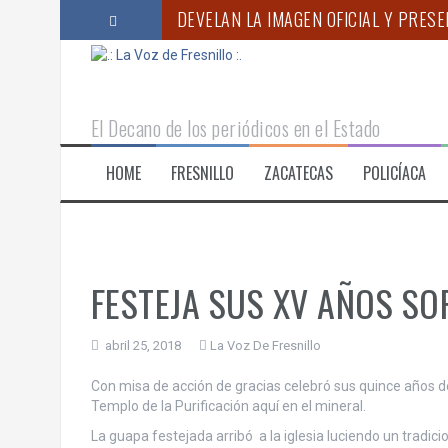
DEVELAN LA IMAGEN OFICIAL Y PRESE
S
a
APOYA GOBIERNO DE ZACATECAS ACC
l
t
FUERZAS DE SEGURIDAD LIBERAN A M
a
r
“MÉXICO AVANZA HACIA UN SISTEMA Ú
El Decano de los periódicos en el Estado
a
l
ANUNCIA GODEZAC INICIO DEL PROC
HOME
FRESNILLO
ZACATECAS
POLICÍACA
c
o
ENCABEZA GOBERNADOR MONREAL PR
n
t
e
n
FESTEJA SUS XV AÑOS SO
i
d
o
abril 25, 2018
La Voz De Fresnillo
Con misa de acción de gracias celebró sus quince años de
Templo de la Purificación aquí en el mineral.
La guapa festejada arribó a la iglesia luciendo un tradici