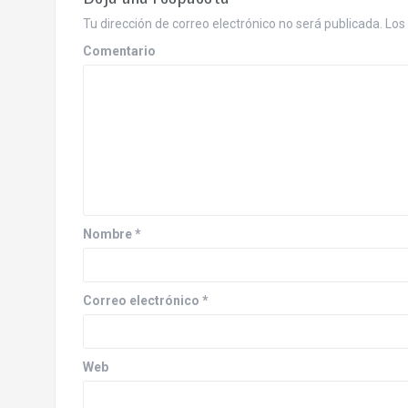
g
Tu dirección de correo electrónico no será publicada.
Los 
a
Comentario
c
i
ó
n
d
Nombre
*
e
e
Correo electrónico
*
n
Web
t