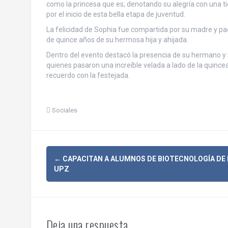
como la princesa que es; denotando su alegría con una tie
por el inicio de esta bella etapa de juventud.
La felicidad de Sophia fue compartida por su madre y pa
de quince años de su hermosa hija y ahijada.
Dentro del evento destacó la presencia de su hermano y 
quienes pasaron una increíble velada a lado de la quincea
recuerdo con la festejada.
Sociales
N
←
CAPACITAN A ALUMNOS DE BIOTECNOLOGÍA DE 
UPZ
a
v
e
Deja una respuesta