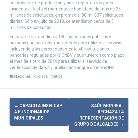
en ambiente de producción y no se reportan mayores
incidentes. Hasta el momento se han atendido más de 25
millones de solicitudes; en promedio, 80 mil 807 solicitudes
diarias. Sólo en julio de 2018, se atendieron cerca de 3
millones de consultas.
En total se ha atendido a 140 Instituciones públicas y
privadas que han mostrado interés para utilizar el servicio,
incluyendo a las aproximadamente 40 instituciones
bancarias reguladas por la CNBV y que tuvieron como plazo
el mes de enero de 2019 para utilizar el servicio de
verificación de datos y huella dactilar que ofrece el INE.
Nacional
,
Policíaca
,
Política
N
←
CAPACITA INSELCAP
SAÚL MONREAL
A FUNCIONARIOS
RECHAZA LA
a
MUNICIPALES
REPRESENTACIÓN DE
GRUPO DE ALCALDES
→
v