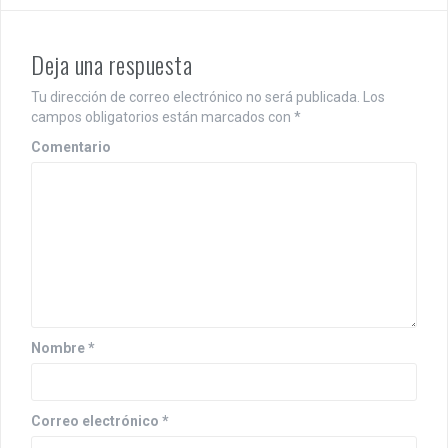
e
g
Deja una respuesta
a
Tu dirección de correo electrónico no será publicada.
Los
c
campos obligatorios están marcados con
*
i
Comentario
ó
n
d
e
e
n
Nombre
*
t
r
Correo electrónico
*