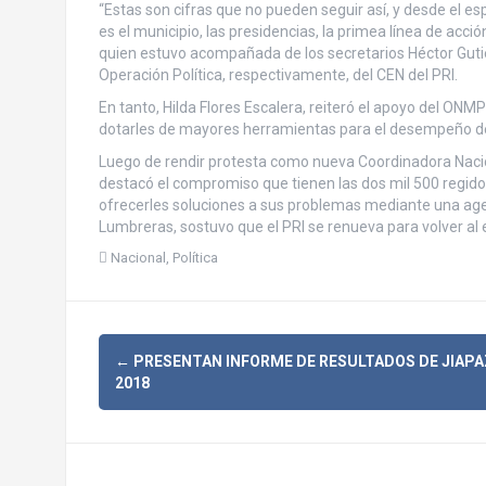
“Estas son cifras que no pueden seguir así, y desde el es
es el municipio, las presidencias, la primea línea de acc
quien estuvo acompañada de los secretarios Héctor Guti
Operación Política, respectivamente, del CEN del PRI.
En tanto, Hilda Flores Escalera, reiteró el apoyo del ONM
dotarles de mayores herramientas para el desempeño de s
Luego de rendir protesta como nueva Coordinadora Naci
destacó el compromiso que tienen las dos mil 500 regidor
ofrecerles soluciones a sus problemas mediante una agen
Lumbreras, sostuvo que el PRI se renueva para volver al 
Nacional
,
Política
N
←
PRESENTAN INFORME DE RESULTADOS DE JIAPA
2018
a
v