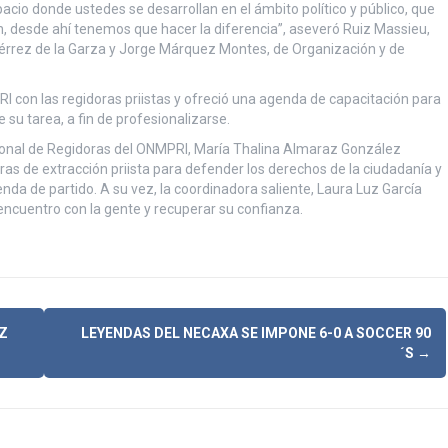
pacio donde ustedes se desarrollan en el ámbito político y público, que
ión, desde ahí tenemos que hacer la diferencia”, aseveró Ruiz Massieu,
érrez de la Garza y Jorge Márquez Montes, de Organización y de
PRI con las regidoras priistas y ofreció una agenda de capacitación para
u tarea, a fin de profesionalizarse.
onal de Regidoras del ONMPRI, María Thalina Almaraz González
as de extracción priista para defender los derechos de la ciudadanía y
da de partido. A su vez, la coordinadora saliente, Laura Luz García
encuentro con la gente y recuperar su confianza.
Z
LEYENDAS DEL NECAXA SE IMPONE 6-0 A SOCCER 90
´S
→