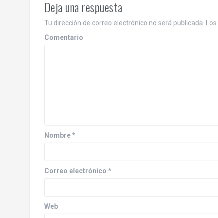
e
Deja una respuesta
g
Tu dirección de correo electrónico no será publicada.
Los 
a
Comentario
c
i
ó
n
d
Nombre
*
e
e
Correo electrónico
*
n
Web
t