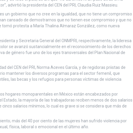
”, advirtió la presidenta del CEN del PRI, Claudia Ruiz Massieu.
es un gobierno que no cree en la igualdad, que no tiene un compromiso
e han cansado de demostrarnos que no tienen ese compromiso y que no
e le tomó protesta a María Thalina Almaraz González, como nueva
residenta y Secretaria General del ONMPRI, respectivamente, la lideresa
tricolor se avanzó sustancialmente en el reconocimiento de los derechos
iva de género fue uno de los ejes transversales del Plan Nacional de
ad del CEN del PRI, Norma Aceves García, y de regidoras priistas de
ario mantener los diversos programas para el sector femenil, que
ntiles, las becas y los refugios para personas víctimas de violencia
e los hogares monoparentales en México están encabezados por
el Estado; la mayoría de las trabajadoras reciben menos de dos salarios
cinco salarios mínimos, lo cual es grave si se considera que más de
iento; más del 40 por ciento de las mujeres han sufrido violencia por
ual, física, laboral o emocional en el último año.