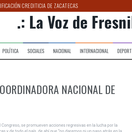
RIO DE DESARROLLO SOCIAL DE FRESNILLO
.: La Voz de Fresnil
LOGO PUEDE AYUDAR A DETECTAR EL BRUXISMO”: SSZ
D Y ESPERANZA A FAMILIAS DEL HOSPITAL DE LA MUJER
PAÑA ESTATAL PARA COMBATIR LA EXTORSIÓN EN EL CAMPO 
POLÍTICA
SOCIALES
NACIONAL
INTERNACIONAL
DEPORT
 CIRUGÍA DE CATARATA EN EL HGZ NO. 2
OORDINADORA NACIONAL DE
l Congreso, se promueven acciones regresivas en la lucha por la
 y de todo el país, de ahí que “no daremos ni un paso atrás en la