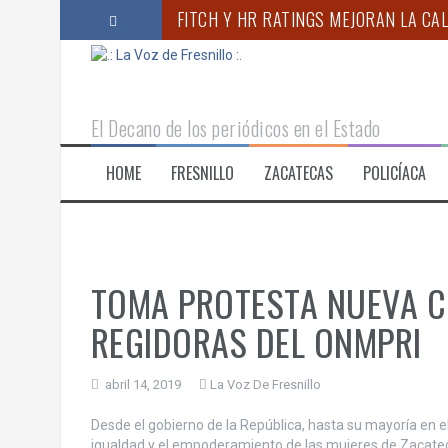
S
RINDE PROTESTA NUEVO SUBSECRETA
a
l
“ACUDIR PERIÓDICAMENTE AL ODONTÓ
t
a
CORAZÓN NARANJA LLEVA SOLIDARIDA
r
El Decano de los periódicos en el Estado
a
ANUNCIA GOBERNADOR MONREAL CAM
l
HOME
FRESNILLO
ZACATECAS
POLICÍACA
c
REALIZA IMSS ZACATECAS JORNADA DE
o
n
t
e
n
TOMA PROTESTA NUEVA C
i
d
REGIDORAS DEL ONMPRI
o
abril 14, 2019
La Voz De Fresnillo
Desde el gobierno de la República, hasta su mayoría en e
igualdad y el empoderamiento de las mujeres de Zacatecas