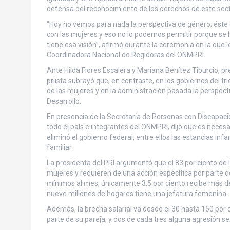
defensa del reconocimiento de los derechos de este sector
“Hoy no vemos para nada la perspectiva de género; éste 
con las mujeres y eso no lo podemos permitir porque s
tiene esa visión”, afirmó durante la ceremonia en la qu
Coordinadora Nacional de Regidoras del ONMPRI.
Ante Hilda Flores Escalera y Mariana Benítez Tiburcio, p
priista subrayó que, en contraste, en los gobiernos del 
de las mujeres y en la administración pasada la perspect
Desarrollo.
En presencia de la Secretaria de Personas con Discapacid
todo el país e integrantes del ONMPRI, dijo que es neces
eliminó el gobierno federal, entre ellos las estancias infa
familiar.
La presidenta del PRI argumentó que el 83 por ciento d
mujeres y requieren de una acción específica por parte d
mínimos al mes, únicamente 3.5 por ciento recibe más de 
nueve millones de hogares tiene una jefatura femenina.
Además, la brecha salarial va desde el 30 hasta 150 por c
parte de su pareja, y dos de cada tres alguna agresión sex