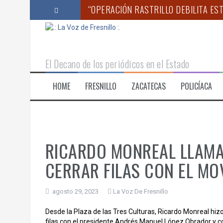
S
“OPERACIÓN RASTRILLO DEBILITA ES
a
l
VERO DÍAZ DESTACA AVANCES EN ED
t
a
PROPONE ANA MARÍA ROMO PERMISO
r
El Decano de los periódicos en el Estado
a
MARINA, ANAM Y SSPC ASEGURAN CER
l
HOME
FRESNILLO
ZACATECAS
POLICÍACA
c
PIDE GEOVANNA BAÑUELOS INCORPOR
o
CONTINÚAN PREPARATIVOS PARA LA F
n
t
e
n
RICARDO MONREAL LLAMA
i
d
CERRAR FILAS CON EL MO
o
agosto 29, 2023
La Voz De Fresnillo
Desde la Plaza de las Tres Culturas, Ricardo Monreal hiz
filas con el presidente Andrés Manuel López Obrador y 