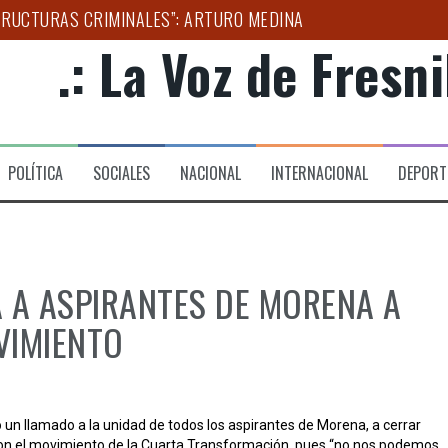
TRUCTURAS CRIMINALES”: ARTURO MEDINA
.: La Voz de Fresnil
UCACIÓN Y BIENESTAR CON LA CUARTA TRANSFORMACIÓN
S TEMPORALES PARA GARANTIZAR MOVILIDAD DIGNA EN ZAC
CA DE 10 MILLONES DE CIGARROS ILÍCITOS EN MICHOACÁN
POLÍTICA
SOCIALES
NACIONAL
INTERNACIONAL
DEPORT
AR A ZACATECAS EN LA ESTRATEGIA NACIONAL CONTRA EL 
ERIA DE FRESNILLO 2026
 A ASPIRANTES DE MORENA A
VIMIENTO
o un llamado a la unidad de todos los aspirantes de Morena, a cerrar
con el movimiento de la Cuarta Transformación, pues “no nos podemos