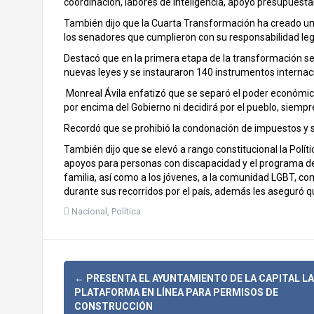
coordinación, labores de inteligencia, apoyo presupuestar
También dijo que la Cuarta Transformación ha creado una 
los senadores que cumplieron con su responsabilidad legi
Destacó que en la primera etapa de la transformación se
nuevas leyes y se instauraron 140 instrumentos internaci
Monreal Ávila enfatizó que se separó el poder económico
por encima del Gobierno ni decidirá por el pueblo, siempr
Recordó que se prohibió la condonación de impuestos y s
También dijo que se elevó a rango constitucional la Polític
apoyos para personas con discapacidad y el programa de
familia, así como a los jóvenes, a la comunidad LGBT, co
durante sus recorridos por el país, además les aseguró
Nacional
,
Política
N
←
PRESENTA EL AYUNTAMIENTO DE LA CAPITAL LA
PLATAFORMA EN LÍNEA PARA PERMISOS DE
CONSTRUCCIÓN