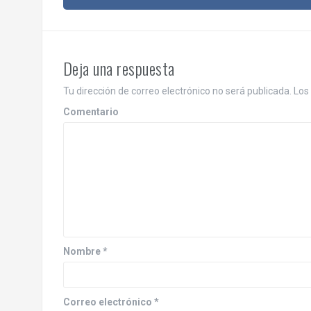
a
v
e
Deja una respuesta
g
Tu dirección de correo electrónico no será publicada.
Los 
a
Comentario
c
i
ó
n
d
Nombre
*
e
e
Correo electrónico
*