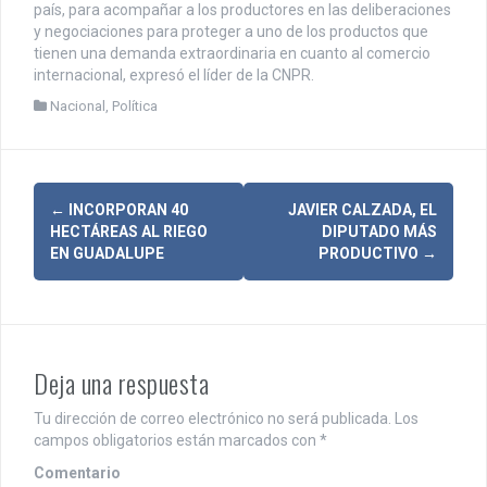
país, para acompañar a los productores en las deliberaciones
y negociaciones para proteger a uno de los productos que
tienen una demanda extraordinaria en cuanto al comercio
internacional, expresó el líder de la CNPR.
Nacional
,
Política
N
←
INCORPORAN 40
JAVIER CALZADA, EL
HECTÁREAS AL RIEGO
DIPUTADO MÁS
a
EN GUADALUPE
PRODUCTIVO
→
v
e
g
Deja una respuesta
a
Tu dirección de correo electrónico no será publicada.
Los
c
campos obligatorios están marcados con
*
Comentario