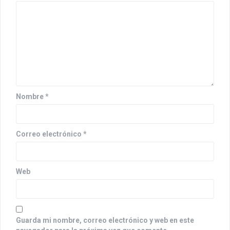
i
ó
n
d
e
e
Nombre
*
n
t
Correo electrónico
*
r
a
Web
d
a
s
Guarda mi nombre, correo electrónico y web en este