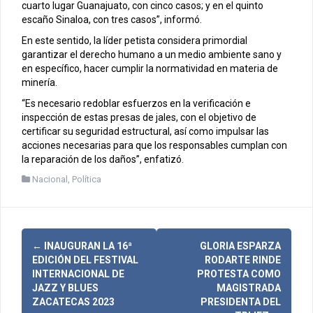
cuarto lugar Guanajuato, con cinco casos; y en el quinto
escaño Sinaloa, con tres casos”, informó.
En este sentido, la líder petista considera primordial
garantizar el derecho humano a un medio ambiente sano y
en específico, hacer cumplir la normatividad en materia de
minería.
“Es necesario redoblar esfuerzos en la verificación e
inspección de estas presas de jales, con el objetivo de
certificar su seguridad estructural, así como impulsar las
acciones necesarias para que los responsables cumplan con
la reparación de los daños”, enfatizó.
Nacional
,
Política
N
←
INAUGURAN LA 16ª
GLORIA ESPARZA
EDICIÓN DEL FESTIVAL
RODARTE RINDE
a
INTERNACIONAL DE
PROTESTA COMO
JAZZ Y BLUES
MAGISTRADA
v
ZACATECAS 2023
PRESIDENTA DEL