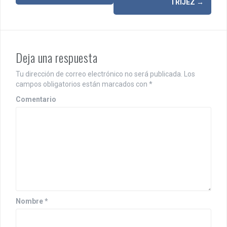
TRIJEZ
→
e
g
a
Deja una respuesta
c
i
Tu dirección de correo electrónico no será publicada.
Los
campos obligatorios están marcados con
*
ó
Comentario
n
d
e
e
n
t
Nombre
*
r