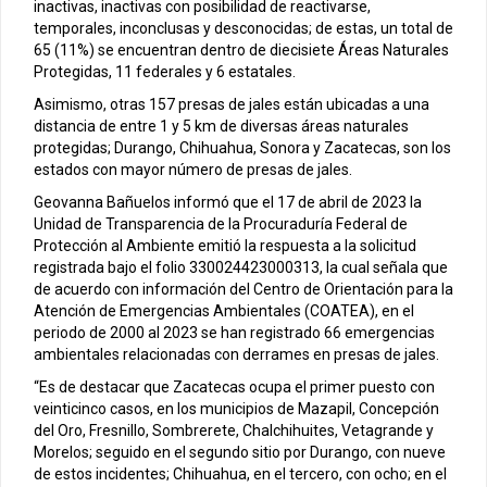
inactivas, inactivas con posibilidad de reactivarse,
temporales, inconclusas y desconocidas; de estas, un total de
65 (11%) se encuentran dentro de diecisiete Áreas Naturales
Protegidas, 11 federales y 6 estatales.
Asimismo, otras 157 presas de jales están ubicadas a una
distancia de entre 1 y 5 km de diversas áreas naturales
protegidas; Durango, Chihuahua, Sonora y Zacatecas, son los
estados con mayor número de presas de jales.
Geovanna Bañuelos informó que el 17 de abril de 2023 la
Unidad de Transparencia de la Procuraduría Federal de
Protección al Ambiente emitió la respuesta a la solicitud
registrada bajo el folio 330024423000313, la cual señala que
de acuerdo con información del Centro de Orientación para la
Atención de Emergencias Ambientales (COATEA), en el
periodo de 2000 al 2023 se han registrado 66 emergencias
ambientales relacionadas con derrames en presas de jales.
“Es de destacar que Zacatecas ocupa el primer puesto con
veinticinco casos, en los municipios de Mazapil, Concepción
del Oro, Fresnillo, Sombrerete, Chalchihuites, Vetagrande y
Morelos; seguido en el segundo sitio por Durango, con nueve
de estos incidentes; Chihuahua, en el tercero, con ocho; en el