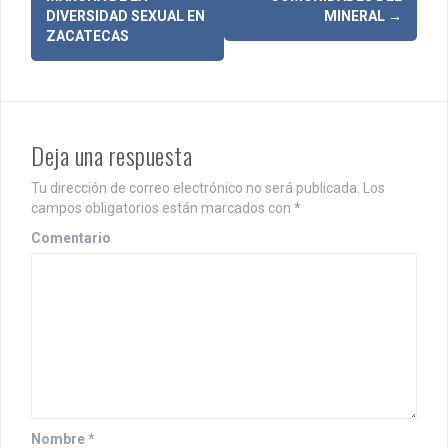
a
DIVERSIDAD SEXUAL EN
MINERAL
→
v
ZACATECAS
e
g
a
Deja una respuesta
c
Tu dirección de correo electrónico no será publicada.
Los
i
campos obligatorios están marcados con
*
ó
Comentario
n
d
e
e
n
Nombre
*