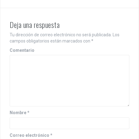
g
a
Deja una respuesta
c
Tu dirección de correo electrónico no será publicada.
Los
i
campos obligatorios están marcados con
*
ó
Comentario
n
d
e
e
n
Nombre
*
t
r
Correo electrónico
*