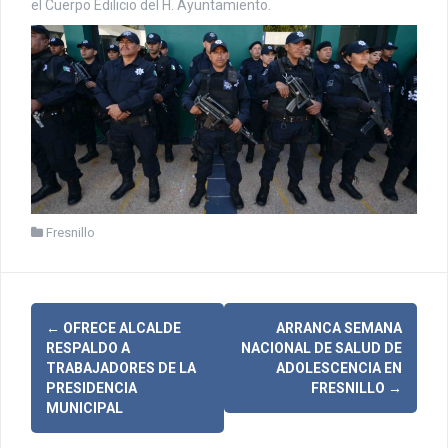
el Cuerpo Edilicio del H. Ayuntamiento.
Fresnillo
N
←
OFRECE ALCALDE
ARRANCA SEMANA
RESPALDO A
NACIONAL DE SALUD DE
a
TRABAJADORES DE LA
ADOLESCENCIA EN
PRESIDENCIA
FRESNILLO
→
v
MUNICIPAL
e