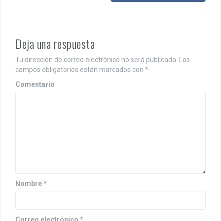
e
g
a
Deja una respuesta
c
Tu dirección de correo electrónico no será publicada.
Los
i
campos obligatorios están marcados con
*
Comentario
ó
n
d
e
e
n
Nombre
*
t
r
Correo electrónico
*