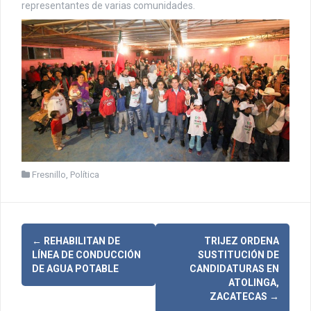
representantes de varias comunidades.
Fresnillo
,
Política
N
←
REHABILITAN DE
TRIJEZ ORDENA
LÍNEA DE CONDUCCIÓN
SUSTITUCIÓN DE
a
DE AGUA POTABLE
CANDIDATURAS EN
ATOLINGA,
v
ZACATECAS
→