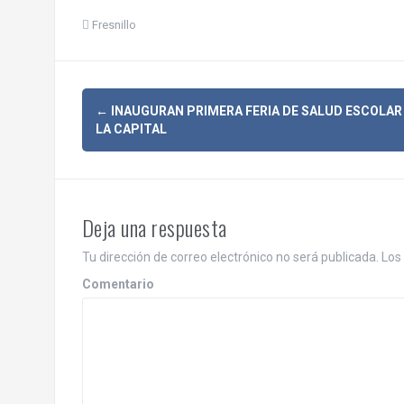
Fresnillo
N
←
INAUGURAN PRIMERA FERIA DE SALUD ESCOLAR
LA CAPITAL
a
v
e
Deja una respuesta
g
Tu dirección de correo electrónico no será publicada.
Los 
a
Comentario
c
i