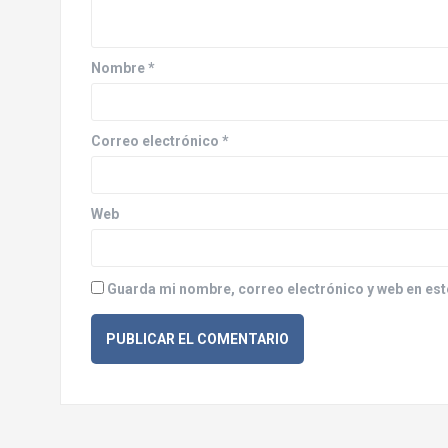
ó
n
d
Nombre
*
e
e
Correo electrónico
*
n
Web
t
r
Guarda mi nombre, correo electrónico y web en est
a
d
a
s