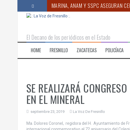
S
MARINA, ANAM Y SSPC ASEGURAN CER
a
l
PIDE GEOVANNA BAÑUELOS INCORPOR
t
a
REALIZARÁ SIPINNA CURSO DE VERAN
r
El Decano de los periódicos en el Estado
a
AYUNTAMIENTO DE FRESNILLO LLEVA 
l
HOME
FRESNILLO
ZACATECAS
POLICÍACA
c
PRESENTAN LA CONCENTRACIÓN INTER
o
PROPONE ANA MARÍA ROMO PERMISO
n
t
e
n
SE REALIZARÁ CONGRESO
i
d
EN EL MINERAL
o
septiembre 23, 2019
La Voz De Fresnillo
Ma. Dolores Coronel, regidora del H. Ayuntamiento de Fre
internacional conmemorativo al 72 aniversario del Cole