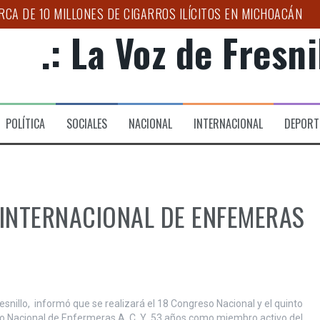
CA DE 10 MILLONES DE CIGARROS ILÍCITOS EN MICHOACÁN
.: La Voz de Fresnil
AR A ZACATECAS EN LA ESTRATEGIA NACIONAL CONTRA EL 
O PARA NIÑAS, NIÑOS Y ADOLESCENTES
APOYOS A FAMILIAS EN LAS LADRILLERAS
POLÍTICA
SOCIALES
NACIONAL
INTERNACIONAL
DEPORT
NACIONAL DE MOTOCICLISMO 2026 “LA ORIGINAL”, EN SU XXV
S TEMPORALES PARA GARANTIZAR MOVILIDAD DIGNA EN ZAC
 INTERNACIONAL DE ENFEMERAS
snillo, informó que se realizará el 18 Congreso Nacional y el quinto
gio Nacional de Enfermeras A. C. Y 53 años como miembro activo del