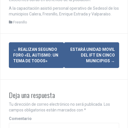
A la capacitación asistió personal operativo de Sedesol de los
municipios Calera, Fresnillo, Enrique Estrada y Valparaíso.
Fresnillo
N
←
REALIZAN SEGUNDO
ESTARÁ UNIDAD MOVIL
FORO «EL AUTISMO: UN
DEL IFT EN CINCO
a
TEMA DE TODOS»
MUNICIPIOS
→
v
e
g
Deja una respuesta
a
Tu dirección de correo electrónico no será publicada.
Los
c
campos obligatorios están marcados con
*
i
Comentario