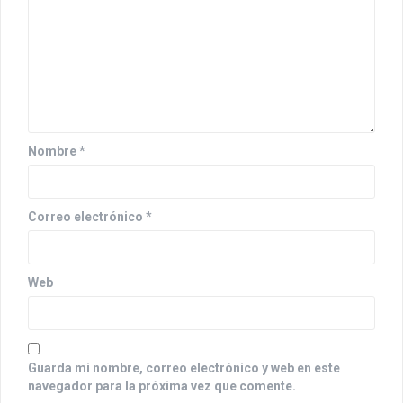
ó
n
d
e
e
Nombre
*
n
t
Correo electrónico
*
r
a
Web
d
a
s
Guarda mi nombre, correo electrónico y web en este
navegador para la próxima vez que comente.