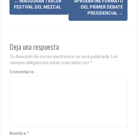
N
←
INAUGURAN TERCER
APRUEBA INE FORMATO
FESTIVAL DEL MEZCAL
DEL PRIMER DEBATE
a
PRESIDENCIAL
→
v
e
g
Deja una respuesta
a
Tu dirección de correo electrónico no será publicada.
Los
campos obligatorios están marcados con
*
c
Comentario
i
ó
n
d
e
e
Nombre
*