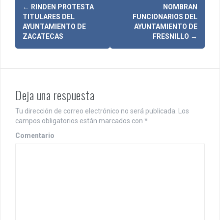
N
←
RINDEN PROTESTA
NOMBRAN
TITULARES DEL
FUNCIONARIOS DEL
a
AYUNTAMIENTO DE
AYUNTAMIENTO DE
ZACATECAS
FRESNILLO
→
v
e
g
Deja una respuesta
a
c
Tu dirección de correo electrónico no será publicada.
Los
campos obligatorios están marcados con
*
i
Comentario
ó
n
d
e
e