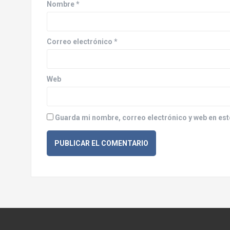
d
Nombre
*
e
e
Correo electrónico
*
n
Web
t
r
Guarda mi nombre, correo electrónico y web en est
a
d
a
s