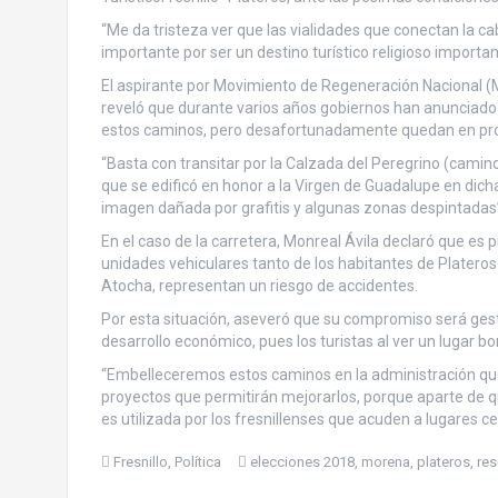
“Me da tristeza ver que las vialidades que conectan la c
importante por ser un destino turístico religioso importa
El aspirante por Movimiento de Regeneración Nacional (Mo
reveló que durante varios años gobiernos han anunciado 
estos caminos, pero desafortunadamente quedan en pro
“Basta con transitar por la Calzada del Peregrino (camin
que se edificó en honor a la Virgen de Guadalupe en dich
imagen dañada por grafitis y algunas zonas despintadas”, 
En el caso de la carretera, Monreal Ávila declaró que es
unidades vehiculares tanto de los habitantes de Plateros
Atocha, representan un riesgo de accidentes.
Por esta situación, aseveró que su compromiso será gest
desarrollo económico, pues los turistas al ver un lugar b
“Embelleceremos estos caminos en la administración qu
proyectos que permitirán mejorarlos, porque aparte de qu
es utilizada por los fresnillenses que acuden a lugares cer
Fresnillo
,
Política
elecciones 2018
,
morena
,
plateros
,
res