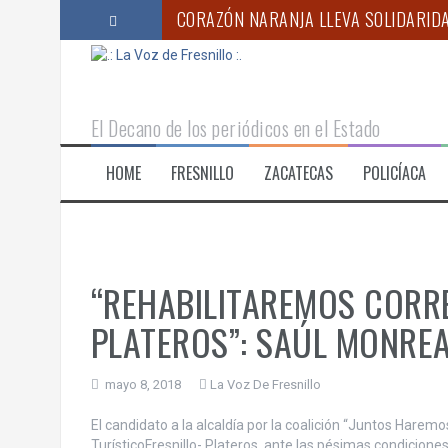
S
CORAZÓN NARANJA LLEVA SOLIDARIDA
a
l
ANUNCIA GOBERNADOR MONREAL CAM
t
a
CONTINÚAN PREPARATIVOS PARA LA F
r
El Decano de los periódicos en el Estado
a
“OPERACIÓN RASTRILLO DEBILITA ES
l
HOME
FRESNILLO
ZACATECAS
POLICÍACA
c
VERO DÍAZ DESTACA AVANCES EN ED
o
“ACUDIR PERIÓDICAMENTE AL ODONTÓ
n
t
e
n
“REHABILITAREMOS CORRE
i
d
PLATEROS”: SAÚL MONRE
o
mayo 8, 2018
La Voz De Fresnillo
El candidato a la alcaldía por la coalición “Juntos Haremos
TurísticoFresnillo- Plateros, ante las pésimas condicione