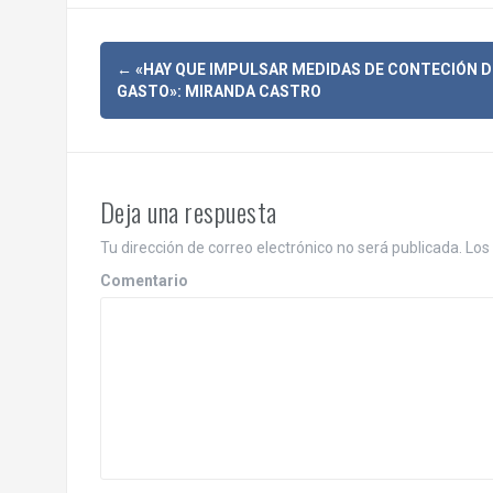
N
←
«HAY QUE IMPULSAR MEDIDAS DE CONTECIÓN D
GASTO»: MIRANDA CASTRO
a
v
e
Deja una respuesta
g
Tu dirección de correo electrónico no será publicada.
Los 
a
Comentario
c
i
ó
n