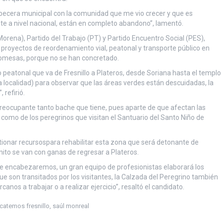
abecera municipal con la comunidad que me vio crecer y que es
nte a nivel nacional, están en completo abandono”, lamentó.
rena), Partido del Trabajo (PT) y Partido Encuentro Social (PES),
proyectos de reordenamiento vial, peatonal y transporte público en
mesas, porque no se han concretado.
o peatonal que va de Fresnillo a Plateros, desde Soriana hasta el templo
a localidad) para observar que las áreas verdes están descuidadas, la
refirió.
 preocupante tanto bache que tiene, pues aparte de que afectan las
 como de los peregrinos que visitan el Santuario del Santo Niño de
ionar recursospara rehabilitar esta zona que será detonante de
onito se van con ganas de regresar a Plateros.
e encabezaremos, un gran equipo de profesionistas elaborará los
e son transitados por los visitantes, la Calzada del Peregrino también
canos a trabajar o a realizar ejercicio”, resaltó el candidato.
catemos fresnillo
,
saúl monreal