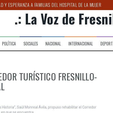
D Y ESPERANZA A FAMILIAS DEL HOSPITAL DE LA MUJER
.: La Voz de Fresnil
PAÑA ESTATAL PARA COMBATIR LA EXTORSIÓN EN EL CAMPO 
ERIA DE FRESNILLO 2026
TRUCTURAS CRIMINALES”: ARTURO MEDINA
POLÍTICA
SOCIALES
NACIONAL
INTERNACIONAL
DEPORT
UCACIÓN Y BIENESTAR CON LA CUARTA TRANSFORMACIÓN
LOGO PUEDE AYUDAR A DETECTAR EL BRUXISMO”: SSZ
DOR TURÍSTICO FRESNILLO-
AL
 Historia”, Saúl Monreal Ávila, propuso rehabilitar el Corredor
s en que se encuentra.