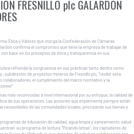
IÓN FRESNILLO plc GALARDÓN
ORES
remio Ética y Valores que otorga la Confederación de Cámaras
galardón confirma el compromiso que tiene la empresa de trabajar de
con base en los preceptos de ética y transparencia en sus
cutiva refrenda la congruencia en sus prácticas tanto dentro como
, subdirector de proyectos mineros de Fresnillo plc, “recibir esta
sus colaboradores, el cumplimiento del marco normativo y la
ciones”.
as más reconocidas a nivel internacional por su enfoque, la calidad de
 ética de sus operaciones. Las acciones que implementa siempre están
 las necesidades de las comunidades locales, priorizando sus bienes y
n programas de educación de calidad, agua limpia y saneamiento, salud
cuentran: su programa de lectura “Picando letras”; los captadores de
n la Sierra de Chihuahua; sus jornadas de salud en colaboración con