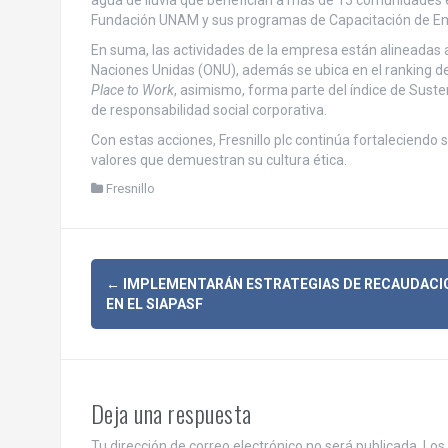
Fundación UNAM y sus programas de Capacitación de E
En suma, las actividades de la empresa están alineadas a
Naciones Unidas (ONU), además se ubica en el ranking de
Place to Work
, asimismo, forma parte del índice de Sust
de responsabilidad social corporativa.
Con estas acciones, Fresnillo plc continúa fortaleciendo 
valores que demuestran su cultura ética.
Fresnillo
N
←
IMPLEMENTARÁN ESTRATEGIAS DE RECAUDACI
EN EL SIAPASF
a
v
e
Deja una respuesta
Tu dirección de correo electrónico no será publicada.
Los 