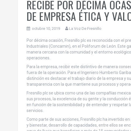
RECIBE POR DÉCIMA OCAS
DE EMPRESA ÉTICA Y VAL
octubre 10, 2019
La Voz De Fresnillo
Por décima ocasión, Fresnillo plc es reconocida con el p
Industriales (Concamin), en el Poliforum de León. Este 
manera cercana con la comunidad y el entorno ecológico 
operaciones.
Para la empresa, recibir este distintivo de manera conse
fuera de la operación. Para el Ingeniero Humberto Garibay 
distinción es destacar el trabajo diario de la empresa y 
transparencia con la que mantiene sus procesos y opera
Fresnillo plc se ubica como una de las compañías mexican
sus procesos, la excelencia de su gente y la conducción
en función de la sostenibilidad y de entender y respetar
servicios.
Como parte de sus acciones, Fresnillo plc ha invertido e
y bienestar, desarrollo de capacidades, entre ellos se en
agua de lluvia que benefician a más de 15 comunidades e