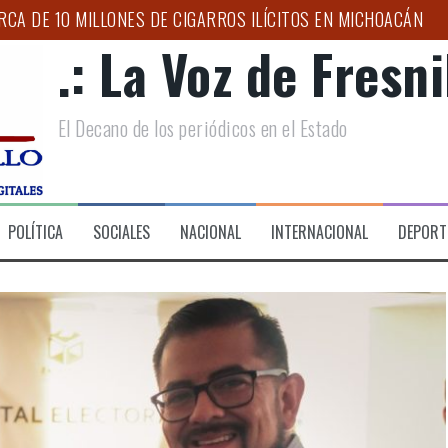
CA DE 10 MILLONES DE CIGARROS ILÍCITOS EN MICHOACÁN
.: La Voz de Fresnil
AR A ZACATECAS EN LA ESTRATEGIA NACIONAL CONTRA EL 
O PARA NIÑAS, NIÑOS Y ADOLESCENTES
El Decano de los periódicos en el Estado
APOYOS A FAMILIAS EN LAS LADRILLERAS
NACIONAL DE MOTOCICLISMO 2026 “LA ORIGINAL”, EN SU XXV
S TEMPORALES PARA GARANTIZAR MOVILIDAD DIGNA EN ZAC
POLÍTICA
SOCIALES
NACIONAL
INTERNACIONAL
DEPORT