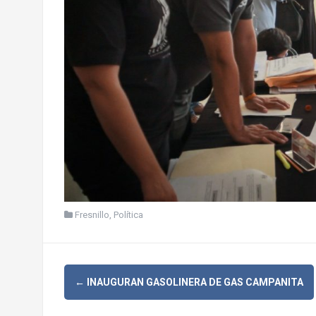
Fresnillo
,
Política
N
←
INAUGURAN GASOLINERA DE GAS CAMPANITA