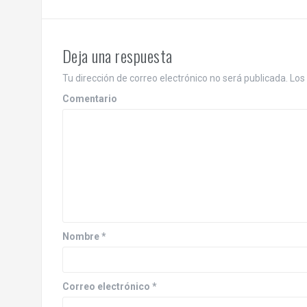
a
v
e
Deja una respuesta
g
Tu dirección de correo electrónico no será publicada.
Los 
a
Comentario
c
i
ó
n
d
Nombre
*
e
e
Correo electrónico
*