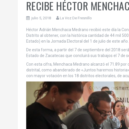
RECIBE HÉCTOR MENCHAC
julio 5, 2018
La Voz De Fresnillo
Héctor Adrián Menchaca Medrano recibió este día la Cons
Distrito al obtener, con la histórica cantidad de 44 mil 50
Estado) en la Jornada Electoral del 1 de julio de este año.
De esta forma, a partir del 7 de septiembre del 2018 será 
Estado de Zacatecas que concluirá sus trabajos el 7 de 
Con esta cifra, Menchaca Medrano alcanzó el 71.89 por ci
distrital, como abanderado de «Juntos haremos historia»,
con mayor votación en los 18 distritos electorales, de a