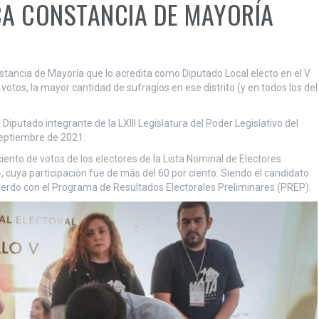
A CONSTANCIA DE MAYORÍA
tancia de Mayoría que lo acredita como Diputado Local electo en el V
0 votos, la mayor cantidad de sufragios en ese distrito (y en todos los del
Diputado integrante de la LXIII Legislatura del Poder Legislativo del
septiembre de 2021.
ento de votos de los electores de la Lista Nominal de Electores
 cuya participación fue de más del 60 por ciento. Siendo el candidato
cuerdo con el Programa de Resultados Electorales Preliminares (PREP).