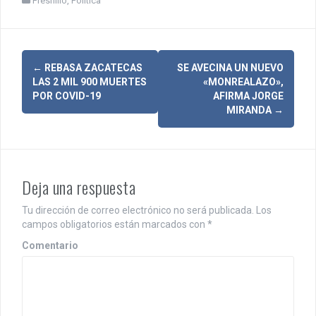
Fresnillo
,
Política
N
←
REBASA ZACATECAS
SE AVECINA UN NUEVO
LAS 2 MIL 900 MUERTES
«MONREALAZO»,
a
POR COVID-19
AFIRMA JORGE
MIRANDA
→
v
e
g
Deja una respuesta
a
Tu dirección de correo electrónico no será publicada.
Los
c
campos obligatorios están marcados con
*
i
Comentario
ó
n