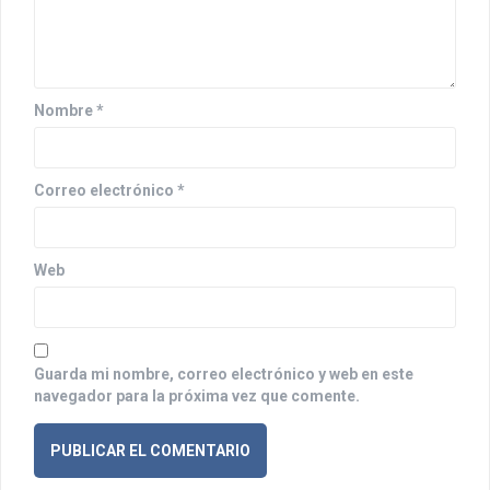
d
e
e
n
Nombre
*
t
r
Correo electrónico
*
a
d
Web
a
s
Guarda mi nombre, correo electrónico y web en este
navegador para la próxima vez que comente.