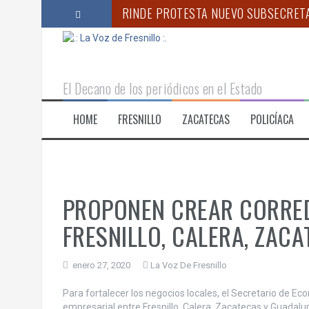
S
RINDE PROTESTA NUEVO SUBSECRETA
a
l
“ACUDIR PERIÓDICAMENTE AL ODONTÓ
t
a
CORAZÓN NARANJA LLEVA SOLIDARIDA
r
El Decano de los periódicos en el Estado
a
ANUNCIA GOBERNADOR MONREAL CAM
l
HOME
FRESNILLO
ZACATECAS
POLICÍACA
c
CONTINÚAN PREPARATIVOS PARA LA F
o
FITCH Y HR RATINGS MEJORAN LA CAL
n
t
e
n
PROPONEN CREAR CORRED
i
d
FRESNILLO, CALERA, ZAC
o
enero 27, 2020
La Voz De Fresnillo
Para fortalecer los negocios locales, el Secretario de E
empresarial entre Fresnillo, Calera, Zacatecas y Guadalu