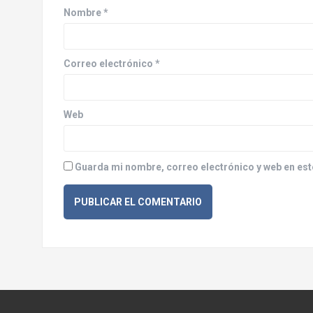
d
Nombre
*
e
e
Correo electrónico
*
n
Web
t
r
Guarda mi nombre, correo electrónico y web en est
a
d
a
s