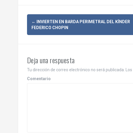
N
←
INVIERTEN EN BARDA PERIMETRAL DEL KÍNDER
FEDERICO CHOPIN
a
v
e
Deja una respuesta
g
Tu dirección de correo electrónico no será publicada.
Los 
a
Comentario
c
i
ó
n