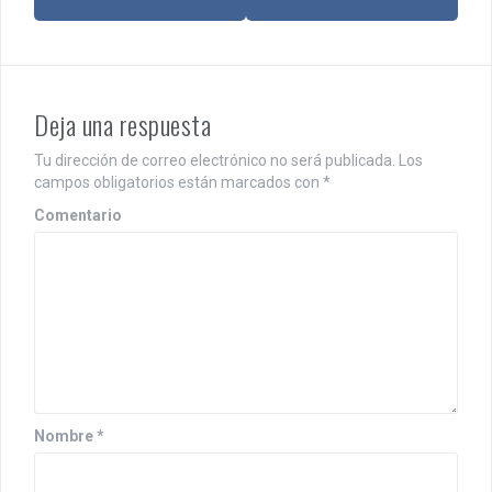
v
e
g
Deja una respuesta
a
c
Tu dirección de correo electrónico no será publicada.
Los
campos obligatorios están marcados con
*
i
Comentario
ó
n
d
e
e
n
Nombre
*
t