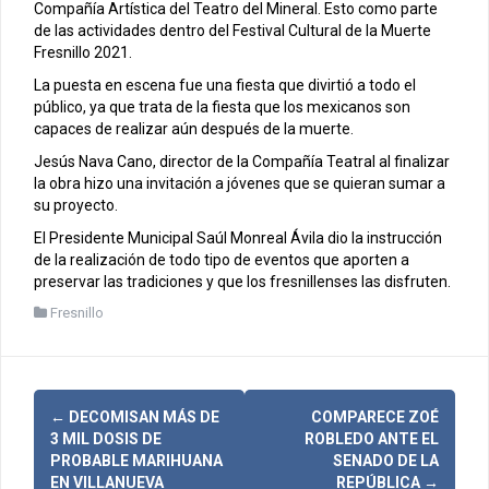
Compañía Artística del Teatro del Mineral. Esto como parte
de las actividades dentro del Festival Cultural de la Muerte
Fresnillo 2021.
La puesta en escena fue una fiesta que divirtió a todo el
público, ya que trata de la fiesta que los mexicanos son
capaces de realizar aún después de la muerte.
Jesús Nava Cano, director de la Compañía Teatral al finalizar
la obra hizo una invitación a jóvenes que se quieran sumar a
su proyecto.
El Presidente Municipal Saúl Monreal Ávila dio la instrucción
de la realización de todo tipo de eventos que aporten a
preservar las tradiciones y que los fresnillenses las disfruten.
Fresnillo
N
←
DECOMISAN MÁS DE
COMPARECE ZOÉ
3 MIL DOSIS DE
ROBLEDO ANTE EL
a
PROBABLE MARIHUANA
SENADO DE LA
EN VILLANUEVA
REPÚBLICA
→