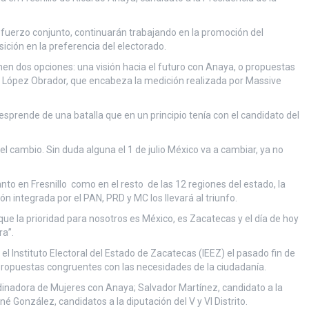
sfuerzo conjunto, continuarán trabajando en la promoción del
ición en la preferencia del electorado.
en dos opciones: una visión hacia el futuro con Anaya, o propuestas
López Obrador, que encabeza la medición realizada por Massive
rende de una batalla que en un principio tenía con el candidato del
el cambio. Sin duda alguna el 1 de julio México va a cambiar, ya no
to en Fresnillo como en el resto de las 12 regiones del estado, la
n integrada por el PAN, PRD y MC los llevará al triunfo.
rque la prioridad para nosotros es México, es Zacatecas y el día de hoy
a”.
l Instituto Electoral del Estado de Zacatecas (IEEZ) el pasado fin de
propuestas congruentes con las necesidades de la ciudadanía.
dinadora de Mujeres con Anaya; Salvador Martínez, candidato a la
é González, candidatos a la diputación del V y VI Distrito.