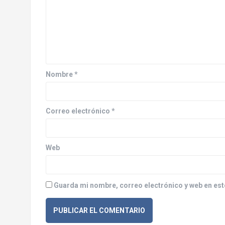
c
i
ó
n
d
Nombre
*
e
e
Correo electrónico
*
n
Web
t
r
Guarda mi nombre, correo electrónico y web en est
a
d