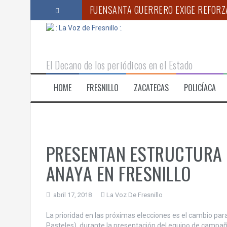
S
FUENSANTA GUERRERO EXIGE REFORZA
a
l
ARRANCA EN FRESNILLO EL PROGRAMA
t
a
ANUNCIA GOBERNADOR MONREAL NUE
r
El Decano de los periódicos en el Estado
a
RESPALDA SSP A MADRES BUSCADORA
l
HOME
FRESNILLO
ZACATECAS
POLICÍACA
c
VISITA VERO DÍAZ A LOS HABITANTES 
o
AYUNTAMIENTO DE ZACATECAS Y EL 
n
t
e
n
PRESENTAN ESTRUCTURA 
i
d
ANAYA EN FRESNILLO
o
abril 17, 2018
La Voz De Fresnillo
La prioridad en las próximas elecciones es el cambio p
Pasteles), durante la presentación del equipo de campaña