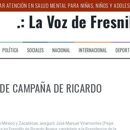
R ATENCIÓN EN SALUD MENTAL PARA NIÑAS, NIÑOS Y ADOLES
.: La Voz de Fresnil
 “TAXI SEGURO 2026”, PARA TRASLADO CONFIABLE A LA FERI
VA ETAPA PARA FORTALECER AL CAMPO ZACATECANO
S PARA REALIZAR ACCIONES DE LOCALIZACIÓN EN CERERESO
POLÍTICA
SOCIALES
NACIONAL
INTERNACIONAL
DEPORT
DE LA COLONIA EMILIANO ZAPATA, EN FRESNILLO
SAT SUMAN ESFUERZOS PARA ACERCAR SERVICIOS A LOS CONT
DE CAMPAÑA DE RICARDO
ara México y Zacatecas, aseguró José Manuel Viramontes (Pepe
 en Fresnillo de Ricardo Anaya, candidato a la Presidencia de la