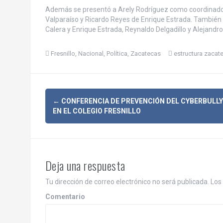
Además se presentó a Arely Rodríguez como coordinadora
Valparaíso y Ricardo Reyes de Enrique Estrada. También a
Calera y Enrique Estrada, Reynaldo Delgadillo y Alejandr
Fresnillo
,
Nacional
,
Política
,
Zacatecas
estructura zacat
N
←
CONFERENCIA DE PREVENCIÓN DEL CYBERBULLY
EN EL COLEGIO FRESNILLO
a
v
e
Deja una respuesta
g
Tu dirección de correo electrónico no será publicada.
Los 
a
Comentario