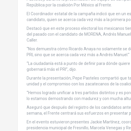
República por la coalición Por México al Frente.
El Coordinador estatal de la campaña indicó que en un e
candidato, quien se acerca cada vez más a la primera pos
Destacó que en este proceso electoral los mexicanos tien
del pasado con el candidato de MORENA, Andrés Manuel 
Caller.
“Nos demuestra cómo Ricardo Anaya no solamente se desp
PRI, sino que se acerca cada vez más a Andrés Manuel.”
“La ciudadanía está a punto de definir para dónde quiere 
gobernará más el PRI”, dijo.
Durante la presentación, Pepe Pasteles compartió que tan
unidad y el compromiso con los zacatecanos de la coalició
“Hemos logrado unificar a tres partidos distintos y es po
lo estamos demostrando con madurez y con mucha altur
Aseguró que después del registro de los candidatos ante e
semana, el Frente centrará sus esfuerzos en presentar 
En el evento estuvieron presentes Jackie Martínez, coor
presidencia municipal de Fresnillo; Marcela Venegas y Ren