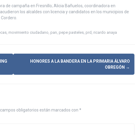
 de campaña en Fresnillo; Alicia Bañuelos, coordinadora en
cudieron los alcaldes con licencia y candidatos en los municipios de
o Cordero.
ecas
,
movimiento ciudadano
,
pan
,
pepe pasteles
,
prd
,
ricardo anaya
ING
HONORES A LA BANDERA EN LA PRIMARIA ÁLVARO
OBREGÓN
→
campos obligatorios están marcados con
*