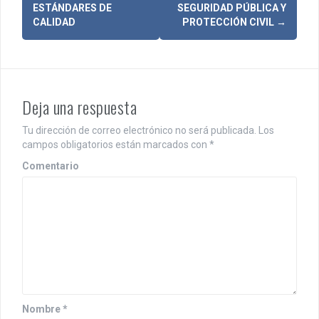
ESTÁNDARES DE
SEGURIDAD PÚBLICA Y
v
CALIDAD
PROTECCIÓN CIVIL
→
e
g
a
Deja una respuesta
c
Tu dirección de correo electrónico no será publicada.
Los
i
campos obligatorios están marcados con
*
ó
Comentario
n
d
e
e
n
Nombre
*