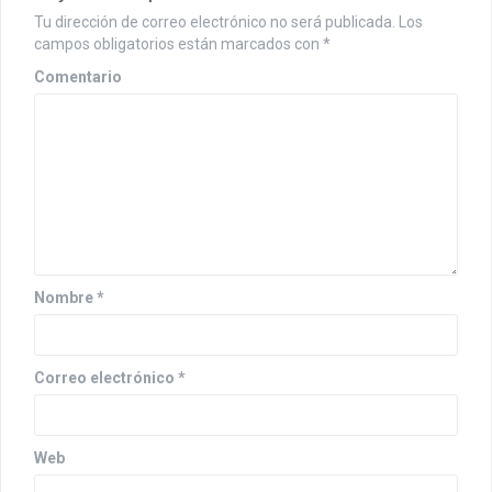
c
Tu dirección de correo electrónico no será publicada.
Los
i
campos obligatorios están marcados con
*
ó
Comentario
n
d
e
e
n
Nombre
*
t
r
Correo electrónico
*
a
d
a
Web