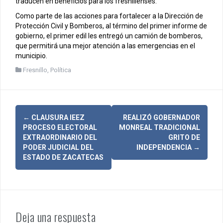
traducen en beneficios para los fresnillenses.
Como parte de las acciones para fortalecer a la Dirección de
Protección Civil y Bomberos, al término del primer informe de
gobierno, el primer edil les entregó un camión de bomberos,
que permitirá una mejor atención a las emergencias en el
municipio.
Fresnillo
,
Política
N
←
CLAUSURA IEEZ
REALIZÓ GOBERNADOR
PROCESO ELECTORAL
MONREAL TRADICIONAL
a
EXTRAORDINARIO DEL
GRITO DE
PODER JUDICIAL DEL
INDEPENDENCIA
→
v
ESTADO DE ZACATECAS
e
g
a
Deja una respuesta