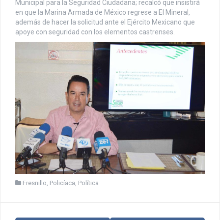
Municipal para la Seguridad Ciudadana; recalcó que insistirá
en que la Marina Armada de México regrese a El Mineral,
además de hacer la solicitud ante el Ejército Mexicano que
apoye con seguridad con los elementos castrenses.
Fresnillo
,
Policíaca
,
Política