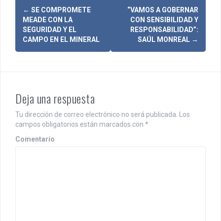
N
←
SE COMPROMETE
“VAMOS A GOBERNAR
MEADE CON LA
CON SENSIBILIDAD Y
a
SEGURIDAD Y EL
RESPONSABILIDAD”:
CAMPO EN EL MINERAL
SAÚL MONREAL
→
v
e
g
Deja una respuesta
a
c
Tu dirección de correo electrónico no será publicada.
Los
campos obligatorios están marcados con
*
i
Comentario
ó
n
d
e