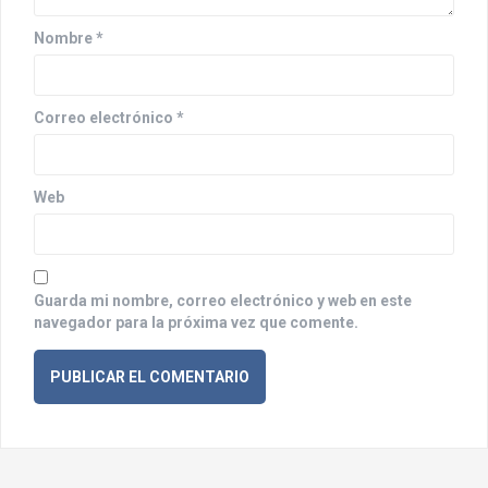
e
n
Nombre
*
t
r
Correo electrónico
*
a
d
Web
a
s
Guarda mi nombre, correo electrónico y web en este
navegador para la próxima vez que comente.