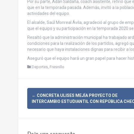
Por su parte, Adán Saldaña, coach asistente, refirió que
que en la temporada pasada. Además, invitó a la població
actividades del equipo.
El alcalde, Saúl Monreal Ávila, agradeció al grupo de em
que el equipo y su participación en la temporada 2020 se
Resaltó que la administración municipal ha trabajado a
condiciones para la realización de los partidos, agregó q
necesario que haya instalaciones dignas para recibir a lo
Aseguró que el equipo hará un gran papel para hacer histo
Deportes
,
Fresnillo
N
←
CONCRETA ULISES MEJÍA PROYECTO DE
INTERCAMBIO ESTUDIANTIL CON REPÚBLICA CHE
a
v
Deja una respuesta