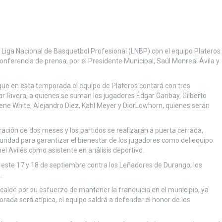
a Liga Nacional de Basquetbol Profesional (LNBP) con el equipo Plateros
conferencia de prensa, por el Presidente Municipal, Saúl Monreal Ávila y
 que en esta temporada el equipo de Plateros contará con tres
ar Rivera, a quienes se suman los jugadores Édgar Garibay, Gilberto
yrene White, Alejandro Diez, Kahl Meyer y DiorLowhorn, quienes serán
ación de dos meses y los partidos se realizarán a puerta cerrada,
eguridad para garantizar el bienestar de los jugadores como del equipo
l Avilés como asistente en análisis deportivo.
 este 17 y 18 de septiembre contra los Leñadores de Durango; los
.
lcalde por su esfuerzo de mantener la franquicia en el municipio, ya
orada será atípica, el equipo saldrá a defender el honor de los