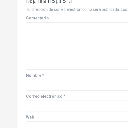
e
g
Tu dirección de correo electrónico no será publicada.
Los 
a
Comentario
c
i
ó
n
d
Nombre
*
e
e
Correo electrónico
*
n
Web
t