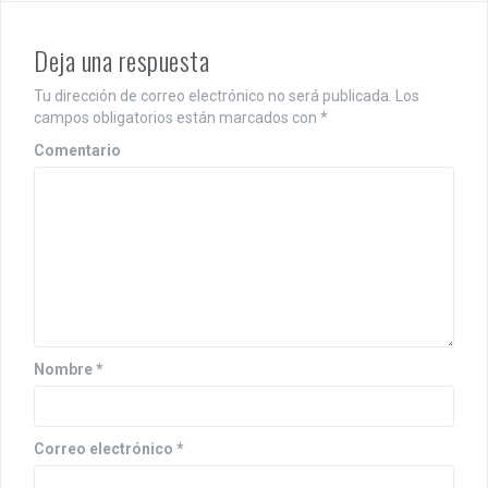
e
g
Deja una respuesta
a
Tu dirección de correo electrónico no será publicada.
Los
c
campos obligatorios están marcados con
*
i
Comentario
ó
n
d
e
e
n
Nombre
*
t
r
Correo electrónico
*