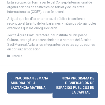
Esta agrupación forma parte del Consejo Internacional de
organizaciones de festivales de folclor y de las artes
internacionales (CIOFF), sección juvenil.
Al igual que los días anteriores, el público fresnillense
reconoció el talento de los bailarines y músicos otorgándoles
ovaciones que los enorgullecieron.
Jovita Águila Díaz, directora del Instituto Municipal de
Cultura, entregó un reconocimiento a nombre del Alcalde
Saúl Monreal Ávila, a los integrantes de estas agrupaciones
en por su participación.
Fresnillo
N
←
INAUGURAN SEMANA
INICIA PROGRAMA DE
MUNDIAL DE LA
DIGNIFICACIÓN DE
a
LACTANCIA MATERNA
ESPACIOS PÚBLICOS EN
LA CAPITAL
→
v