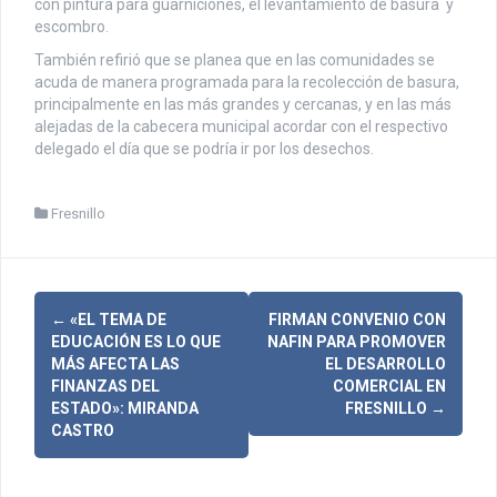
con pintura para guarniciones, el levantamiento de basura y
escombro.
También refirió que se planea que en las comunidades se
acuda de manera programada para la recolección de basura,
principalmente en las más grandes y cercanas, y en las más
alejadas de la cabecera municipal acordar con el respectivo
delegado el día que se podría ir por los desechos.
Fresnillo
N
←
«EL TEMA DE
FIRMAN CONVENIO CON
EDUCACIÓN ES LO QUE
NAFIN PARA PROMOVER
a
MÁS AFECTA LAS
EL DESARROLLO
FINANZAS DEL
COMERCIAL EN
v
ESTADO»: MIRANDA
FRESNILLO
→
CASTRO
e
g