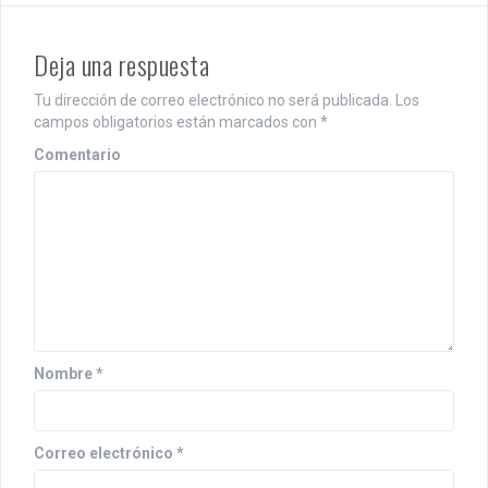
a
c
Deja una respuesta
i
Tu dirección de correo electrónico no será publicada.
Los
campos obligatorios están marcados con
*
ó
Comentario
n
d
e
e
n
t
Nombre
*
r
a
Correo electrónico
*
d