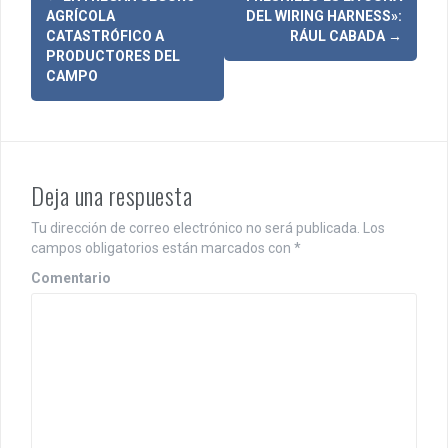
N
AGRÍCOLA
DEL WIRING HARNESS»:
a
CATASTRÓFICO A
RÁUL CABADA
→
PRODUCTORES DEL
v
CAMPO
e
g
a
Deja una respuesta
c
Tu dirección de correo electrónico no será publicada.
Los
i
campos obligatorios están marcados con
*
ó
Comentario
n
d
e
e