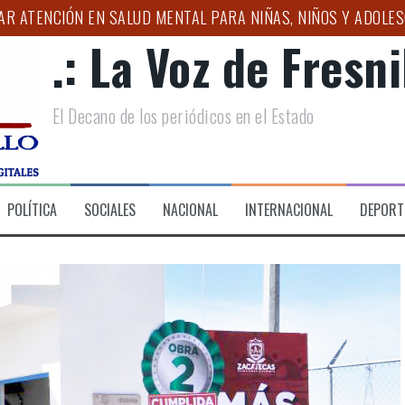
R ATENCIÓN EN SALUD MENTAL PARA NIÑAS, NIÑOS Y ADOLES
.: La Voz de Fresnil
 “TAXI SEGURO 2026”, PARA TRASLADO CONFIABLE A LA FERI
VA ETAPA PARA FORTALECER AL CAMPO ZACATECANO
El Decano de los periódicos en el Estado
APOYOS A FAMILIAS EN LAS LADRILLERAS
NACIONAL DE MOTOCICLISMO 2026 “LA ORIGINAL”, EN SU XXV
SAT SUMAN ESFUERZOS PARA ACERCAR SERVICIOS A LOS CONT
POLÍTICA
SOCIALES
NACIONAL
INTERNACIONAL
DEPORT