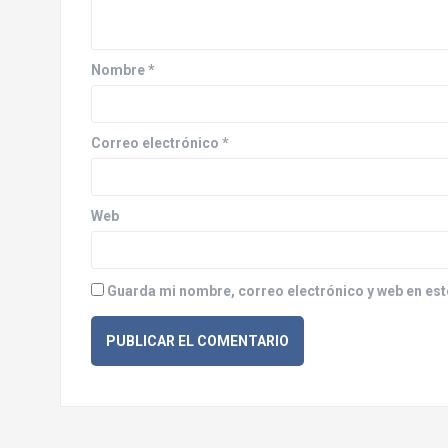
ó
n
Nombre
*
d
e
Correo electrónico
*
e
n
Web
t
r
Guarda mi nombre, correo electrónico y web en est
a
d
a