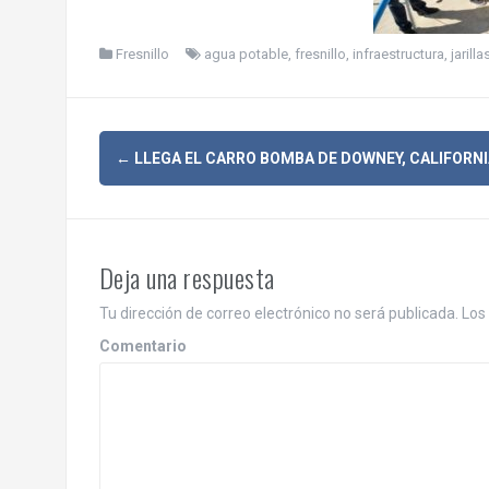
Fresnillo
agua potable
,
fresnillo
,
infraestructura
,
jarilla
N
←
LLEGA EL CARRO BOMBA DE DOWNEY, CALIFORNI
a
v
Deja una respuesta
e
Tu dirección de correo electrónico no será publicada.
Los 
g
Comentario
a
c
i