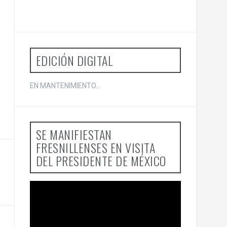
r
p
o
r
:
EDICIÓN DIGITAL
EN MANTENIMIENTO...
SE MANIFIESTAN
FRESNILLENSES EN VISITA
DEL PRESIDENTE DE MÉXICO