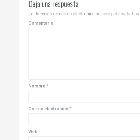
e
Deja una respuesta
g
Tu dirección de correo electrónico no será publicada.
Los 
a
Comentario
c
i
ó
n
d
Nombre
*
e
e
Correo electrónico
*
n
Web
t