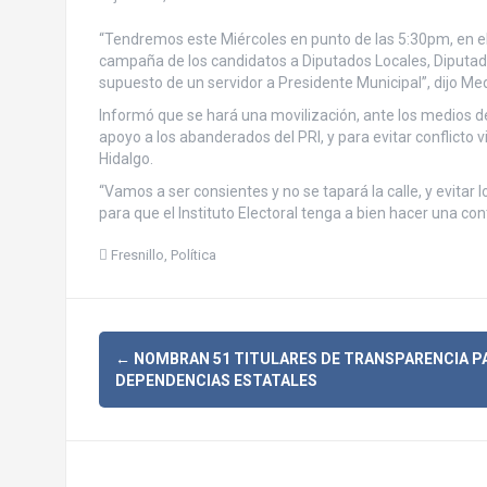
“Tendremos este Miércoles en punto de las 5:30pm, en el 
campaña de los candidatos a Diputados Locales, Diputa
supuesto de un servidor a Presidente Municipal”, dijo M
Informó que se hará una movilización, ante los medios de
apoyo a los abanderados del PRI, y para evitar conflicto 
Hidalgo.
“Vamos a ser consientes y no se tapará la calle, y evita
para que el Instituto Electoral tenga a bien hacer una c
Fresnillo
,
Política
N
←
NOMBRAN 51 TITULARES DE TRANSPARENCIA P
DEPENDENCIAS ESTATALES
a
v