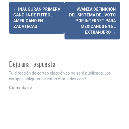
N
←
INAUGURAN PRIMERA
AVANZA DEFINICIÓN
CANCHA DE FÚTBOL
DEL SISTEMA DEL VOTO
a
AMERICANO EN
POR INTERNET PARA
ZACATECAS
MEXICANOS EN EL
v
EXTRANJERO
→
e
g
a
Deja una respuesta
c
Tu dirección de correo electrónico no será publicada.
Los
i
campos obligatorios están marcados con
*
Comentario
ó
n
d
e