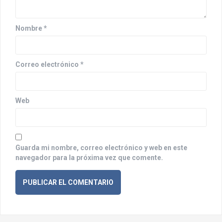
e
n
Nombre
*
t
r
Correo electrónico
*
a
d
Web
a
s
Guarda mi nombre, correo electrónico y web en este
navegador para la próxima vez que comente.