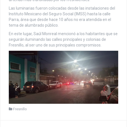
Las luminarias fueron colocadas desde las instalaciones del
Instituto Mexicano del Seguro Social (IMSS) hasta la calle
Parra, área que desde hace 10 años no era atendida en el
tema de alumbrado público.
En este lugar, Saúl Monreal mencionó a los habitantes que se
seguirán iluminando las calles principales y colonias de
Fresnillo, al ser uno de sus principales compromisos.
Fresnillo