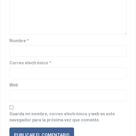
e
e
n
t
Nombre
*
r
a
Correo electrónico
*
d
a
Web
s
Guarda mi nombre, correo electrónico y web en este
navegador para la próxima vez que comente.