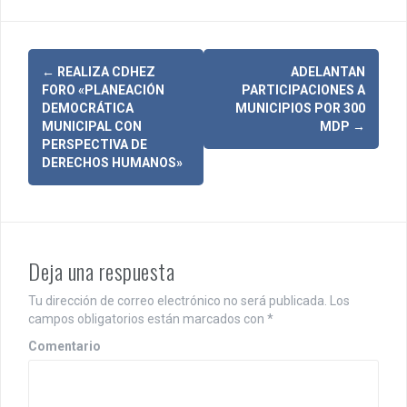
N
←
REALIZA CDHEZ
ADELANTAN
FORO «PLANEACIÓN
PARTICIPACIONES A
a
DEMOCRÁTICA
MUNICIPIOS POR 300
MUNICIPAL CON
MDP
→
v
PERSPECTIVA DE
DERECHOS HUMANOS»
e
g
a
c
Deja una respuesta
i
Tu dirección de correo electrónico no será publicada.
Los
campos obligatorios están marcados con
*
ó
Comentario
n
d