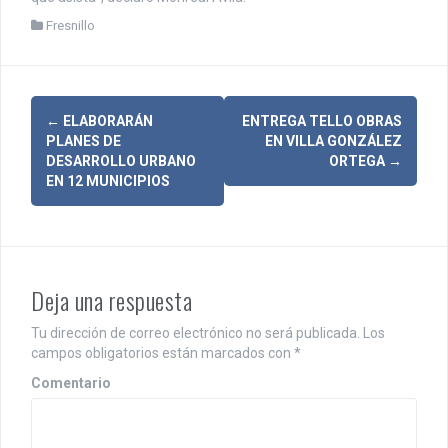
Fresnillo
N
←
ELABORARÁN
ENTREGA TELLO OBRAS
PLANES DE
EN VILLA GONZÁLEZ
a
DESARROLLO URBANO
ORTEGA
→
EN 12 MUNICIPIOS
v
e
g
Deja una respuesta
a
c
Tu dirección de correo electrónico no será publicada.
Los
campos obligatorios están marcados con
*
i
Comentario
ó