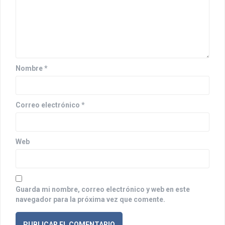
n
d
e
e
n
Nombre
*
t
r
Correo electrónico
*
a
d
Web
a
s
Guarda mi nombre, correo electrónico y web en este
navegador para la próxima vez que comente.