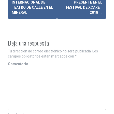
N
INTERNACIONAL DE
PRESENTE EN EL
a
TEATRO DE CALLE EN EL
FESTIVAL DE XCARET
MINERAL
2018
→
v
e
g
Deja una respuesta
a
c
Tu dirección de correo electrónico no será publicada.
Los
campos obligatorios están marcados con
*
i
Comentario
ó
n
d
e
e