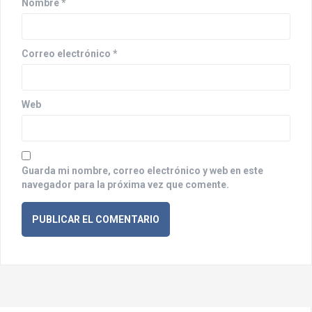
n
Nombre
*
t
r
Correo electrónico
*
a
d
Web
a
s
Guarda mi nombre, correo electrónico y web en este
navegador para la próxima vez que comente.