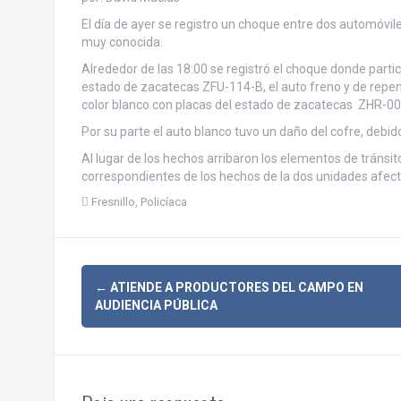
El día de ayer se registro un
choque entre dos automóviles
muy conocida.
Alrededor de las 18:00 se registró el choque donde part
estado de zacatecas ZFU-114-B, el auto freno y de repen
color blanco con placas del estado de zacatecas ZHR-006
Por su parte el auto blanco tuvo un daño del cofre, debid
Al lugar de los hechos arribaron los elementos de tránsit
correspondientes de los hechos de la dos unidades afec
Fresnillo
,
Policíaca
N
←
ATIENDE A PRODUCTORES DEL CAMPO EN
AUDIENCIA PÚBLICA
a
v