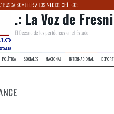
A” BUSCA SOMETER A LOS MEDIOS CRÍTICOS
.: La Voz de Fresnil
ENERALIZADA EN COLONIAS DE FRESNILLO
O DE LA SENADORA GEOVANNA BAÑUELOS
El Decano de los periódicos en el Estado
ANDES DESTINOS TURÍSTICOS DE MÉXICO”: ULISES MEJÍA
CICLAJE INTEGRAL DE PET CON ENCUENTRO INSTITUCIONAL 
AL NACIONAL DE BANDAS SINFÓNICAS
POLÍTICA
SOCIALES
NACIONAL
INTERNACIONAL
DEPORT
ANCE