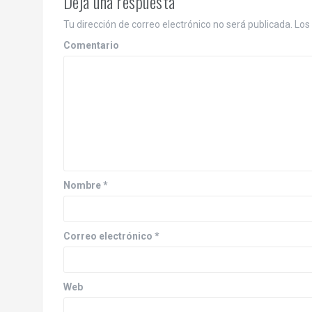
e
Deja una respuesta
g
Tu dirección de correo electrónico no será publicada.
Los 
a
Comentario
c
i
ó
n
d
Nombre
*
e
e
Correo electrónico
*
n
Web
t