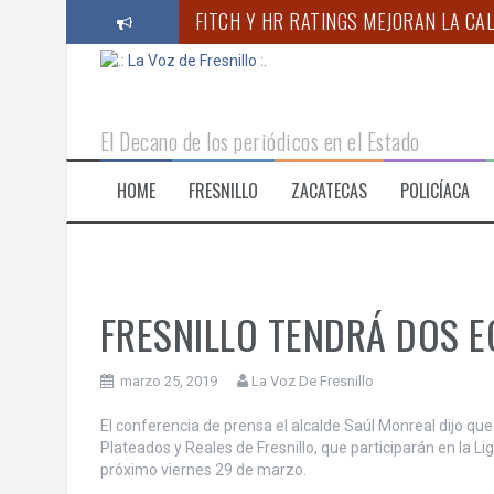
S
FITCH Y HR RATINGS MEJORAN LA CAL
a
l
RINDE PROTESTA NUEVO SUBSECRETA
t
a
“ACUDIR PERIÓDICAMENTE AL ODONTÓ
r
El Decano de los periódicos en el Estado
a
CORAZÓN NARANJA LLEVA SOLIDARIDA
l
HOME
FRESNILLO
ZACATECAS
POLICÍACA
c
ANUNCIA GOBERNADOR MONREAL CAM
o
REALIZA IMSS ZACATECAS JORNADA DE
n
t
e
n
FRESNILLO TENDRÁ DOS 
i
d
o
marzo 25, 2019
La Voz De Fresnillo
El conferencia de prensa el alcalde Saúl Monreal dijo qu
Plateados y Reales de Fresnillo, que participarán en la Li
próximo viernes 29 de marzo.