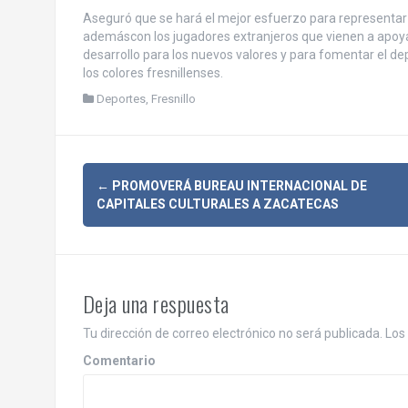
Aseguró que se hará el mejor esfuerzo para representar
ademáscon los jugadores extranjeros que vienen a apoyar 
desarrollo para los nuevos valores y para fomentar el dep
los colores fresnillenses.
Deportes
,
Fresnillo
N
←
PROMOVERÁ BUREAU INTERNACIONAL DE
CAPITALES CULTURALES A ZACATECAS
a
v
e
Deja una respuesta
g
Tu dirección de correo electrónico no será publicada.
Los 
a
Comentario