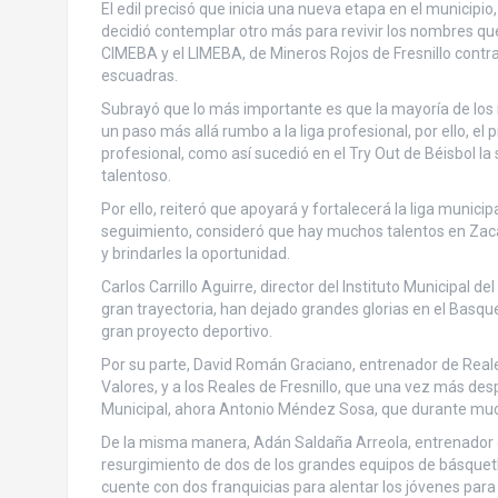
El edil precisó que inicia una nueva etapa en el municipi
decidió contemplar otro más para revivir los nombres qu
CIMEBA y el LIMEBA, de Mineros Rojos de Fresnillo cont
escuadras.
Subrayó que lo más importante es que la mayoría de los 
un paso más allá rumbo a la liga profesional, por ello, el 
profesional, como así sucedió en el Try Out de Béisbol l
talentoso.
Por ello, reiteró que apoyará y fortalecerá la liga municip
seguimiento, consideró que hay muchos talentos en Zacate
y brindarles la oportunidad.
Carlos Carrillo Aguirre, director del Instituto Municipal 
gran trayectoria, han dejado grandes glorias en el Basque
gran proyecto deportivo.
Por su parte, David Román Graciano, entrenador de Reales
Valores, y a los Reales de Fresnillo, que una vez más des
Municipal, ahora Antonio Méndez Sosa, que durante muc
De la misma manera, Adán Saldaña Arreola, entrenador de
resurgimiento de dos de los grandes equipos de básquetb
cuente con dos franquicias para alentar los jóvenes para