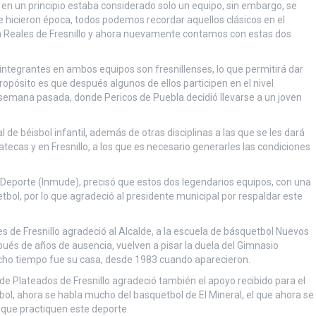
o, en un principio estaba considerado solo un equipo, sin embargo, se
e hicieron época, todos podemos recordar aquellos clásicos en el
ra Reales de Fresnillo y ahora nuevamente contamos con estas dos
integrantes en ambos equipos son fresnillenses, lo que permitirá dar
propósito es que después algunos de ellos participen en el nivel
a semana pasada, donde Pericos de Puebla decidió llevarse a un joven
al de béisbol infantil, además de otras disciplinas a las que se les dará
cas y en Fresnillo, a los que es necesario generarles las condiciones
del Deporte (Inmude), precisó que estos dos legendarios equipos, con una
tbol, por lo que agradeció al presidente municipal por respaldar este
 de Fresnillo agradeció al Alcalde, a la escuela de básquetbol Nuevos
pués de años de ausencia, vuelven a pisar la duela del Gimnasio
ho tiempo fue su casa, desde 1983 cuando aparecieron.
 Plateados de Fresnillo agradeció también el apoyo recibido para el
ol, ahora se habla mucho del basquetbol de El Mineral, el que ahora se
 que practiquen este deporte.