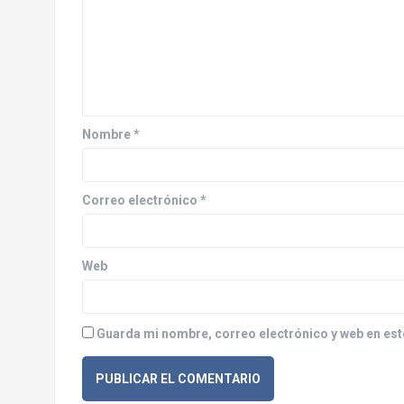
c
i
ó
n
d
Nombre
*
e
e
Correo electrónico
*
n
Web
t
r
Guarda mi nombre, correo electrónico y web en est
a
d