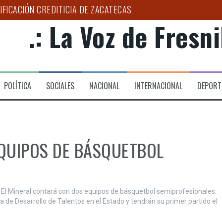
IFICACIÓN CREDITICIA DE ZACATECAS
.: La Voz de Fresnil
RIO DE DESARROLLO SOCIAL DE FRESNILLO
LOGO PUEDE AYUDAR A DETECTAR EL BRUXISMO”: SSZ
D Y ESPERANZA A FAMILIAS DEL HOSPITAL DE LA MUJER
POLÍTICA
SOCIALES
NACIONAL
INTERNACIONAL
DEPORT
PAÑA ESTATAL PARA COMBATIR LA EXTORSIÓN EN EL CAMPO 
 CIRUGÍA DE CATARATA EN EL HGZ NO. 2
EQUIPOS DE BÁSQUETBOL
e El Mineral contará con dos equipos de básquetbol semiprofesionales:
ga de Desarrollo de Talentos en el Estado y tendrán su primer partido el