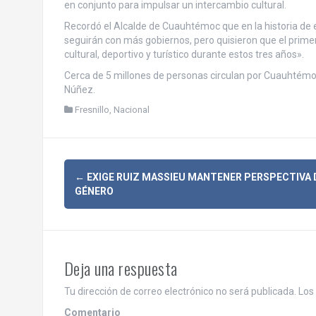
en conjunto para impulsar un intercambio cultural.
Recordó el Alcalde de Cuauhtémoc que en la historia de
seguirán con más gobiernos, pero quisieron que el prime
cultural, deportivo y turístico durante estos tres años».
Cerca de 5 millones de personas circulan por Cuauhtémoc
Núñez.
Fresnillo
,
Nacional
N
←
EXIGE RUIZ MASSIEU MANTENER PERSPECTIVA 
GÉNERO
a
v
e
Deja una respuesta
g
Tu dirección de correo electrónico no será publicada.
Los 
Comentario