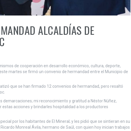
RMANDAD ALCALDÍAS DE
C
nismos de cooperación en desarrollo económico, cultura, deporte,
 este martes se firmó un convenio de hermandad entre el Municipio de
nfatizó que se han firmado 12 convenios de hermandad, pero resaltó
oc.
dos demarcaciones; mi reconocimiento y gratitud a Néstor Núñez,
estas acciones y brindarles hospitalidad a los productores
ecial por los habitantes de El Mineral; y les pidió que se sintieran en su
Ricardo Monreal Ávila, hermano de Saúl, con quien hoy inician trabajos