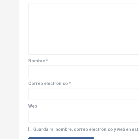
a
c
i
ó
n
d
Nombre
*
e
e
Correo electrónico
*
n
Web
t
r
Guarda mi nombre, correo electrónico y web en est
a