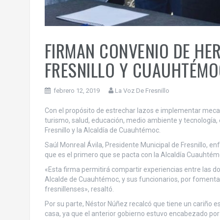
FIRMAN CONVENIO DE HE
FRESNILLO Y CUAUHTÉMO
febrero 12, 2019
La Voz De Fresnillo
Con el propósito de estrechar lazos e implementar meca
turismo, salud, educación, medio ambiente y tecnología,
Fresnillo y la Alcaldía de Cuauhtémoc.
Saúl Monreal Ávila, Presidente Municipal de Fresnillo, e
que es el primero que se pacta con la Alcaldía Cuauhtém
«Esta firma permitirá compartir experiencias entre las 
Alcalde de Cuauhtémoc, y sus funcionarios, por fomentar 
fresnillenses», resaltó.
Por su parte, Néstor Núñez recalcó que tiene un cariño esp
casa, ya que el anterior gobierno estuvo encabezado por 