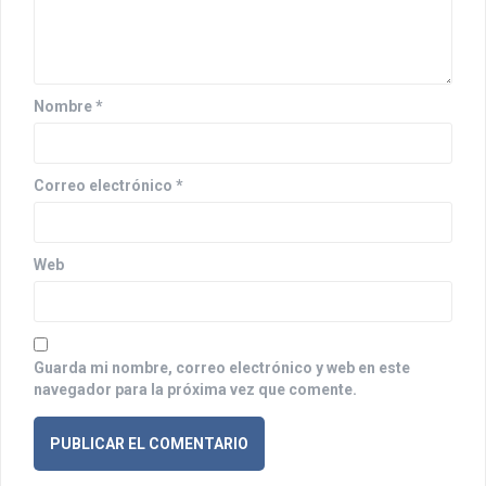
e
e
n
Nombre
*
t
r
Correo electrónico
*
a
d
Web
a
s
Guarda mi nombre, correo electrónico y web en este
navegador para la próxima vez que comente.