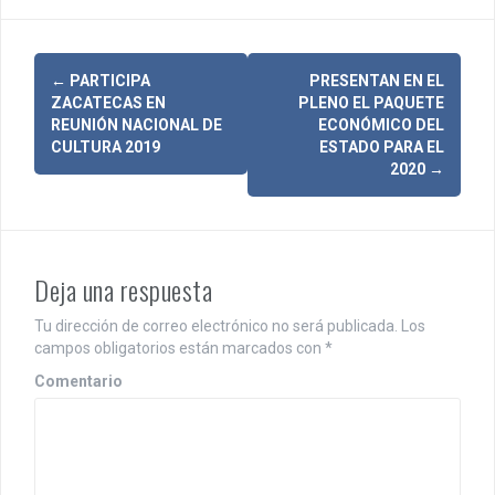
N
←
PARTICIPA
PRESENTAN EN EL
ZACATECAS EN
PLENO EL PAQUETE
a
REUNIÓN NACIONAL DE
ECONÓMICO DEL
CULTURA 2019
ESTADO PARA EL
v
2020
→
e
g
a
Deja una respuesta
c
Tu dirección de correo electrónico no será publicada.
Los
i
campos obligatorios están marcados con
*
Comentario
ó
n
d