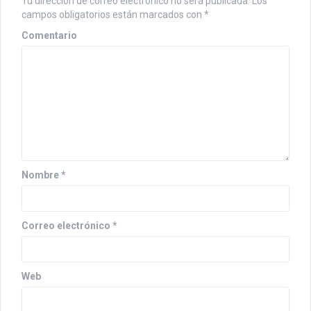
Tu dirección de correo electrónico no será publicada.
Los
i
campos obligatorios están marcados con
*
ó
Comentario
n
d
e
e
n
Nombre
*
t
r
Correo electrónico
*
a
d
a
Web
s