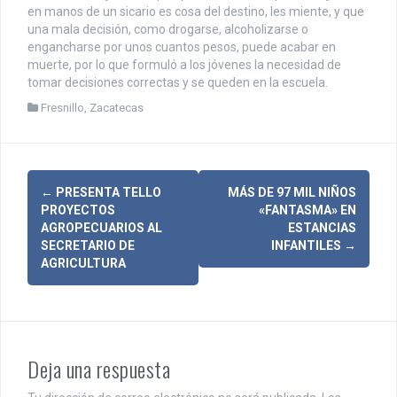
en manos de un sicario es cosa del destino, les miente, y que
una mala decisión, como drogarse, alcoholizarse o
engancharse por unos cuantos pesos, puede acabar en
muerte, por lo que formuló a los jóvenes la necesidad de
tomar decisiones correctas y se queden en la escuela.
Fresnillo
,
Zacatecas
N
←
PRESENTA TELLO
MÁS DE 97 MIL NIÑOS
PROYECTOS
«FANTASMA» EN
a
AGROPECUARIOS AL
ESTANCIAS
SECRETARIO DE
INFANTILES
→
v
AGRICULTURA
e
g
a
Deja una respuesta
c